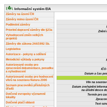
Informační systém EIA
Záměry na území ČR
Záměry mimo území ČR
Podlimitní záměry
Prioritní dopravní záměry dle §23a
Znění 
Vyhodnocení změn velkých
projektů
Záměry dle zákona 244/1992 Sb.
Legislativa
Autorizace - pokyny a sdělení
Metodické výklady a pokyny
Autorizované osoby pro
zpracování dokumentace, posudku
IČO
a vyhodnocení
Datum a čas pos
Autorizované osoby pro hodnocení
vlivů na soustavu Natura 2000
Vliv na sousta
Seznam pracovníků příslušných
Datum zveřejnění inform
úřadů
na úřední desce do
Dotčené evropsky významné
Termín pro zas
lokality
Zpracov
Dotčené ptačí oblasti
Text oz