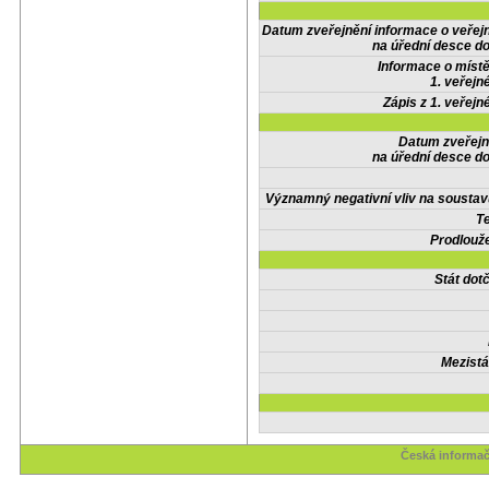
Datum zveřejnění informace o veřej
na úřední desce do
Informace o místě
1. veřejn
Zápis z 1. veřejn
Datum zveřejn
na úřední desce do
Významný negativní vliv na soustav
Te
Prodlouže
Stát do
Mezistá
Česká informač