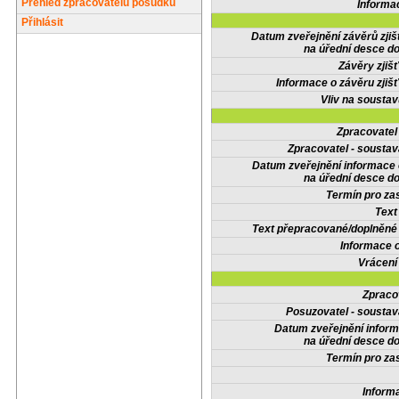
Přehled zpracovatelů posudků
Informa
Přihlásit
Datum zveřejnění závěrů zjiš
na úřední desce do
Závěry zjišť
Informace o závěru zjišť
Vliv na sousta
Zpracovate
Zpracovatel - soustav
Datum zveřejnění informace
na úřední desce do
Termín pro zas
Text
Text přepracované/doplněn
Informace 
Vrácení
Zpraco
Posuzovatel - soustav
Datum zveřejnění infor
na úřední desce do
Termín pro zas
Inform