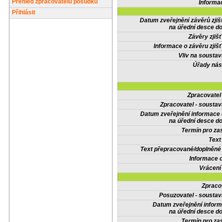
Přehled zpracovatelů posudků
Informa
Přihlásit
Datum zveřejnění závěrů zjiš
na úřední desce do
Závěry zjišť
Informace o závěru zjišť
Vliv na sousta
Úřady nás
Zpracovate
Zpracovatel - soustav
Datum zveřejnění informace
na úřední desce do
Termín pro zas
Text
Text přepracované/doplněn
Informace 
Vrácení
Zpraco
Posuzovatel - soustav
Datum zveřejnění infor
na úřední desce do
Termín pro zas