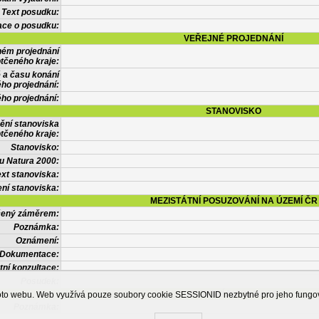
Text posudku:
ace o posudku:
VEŘEJNÉ PROJEDNÁNÍ
ném projednání
tčeného kraje:
 a času konání
ého projednání:
ého projednání:
STANOVISKO
ění stanoviska
tčeného kraje:
Stanovisko:
u Natura 2000:
xt stanoviska:
ní stanoviska:
MEZISTÁTNÍ POSUZOVÁNÍ NA ÚZEMÍ ČR
tčený záměrem:
Poznámka:
Oznámení:
Dokumentace:
tní konzultace:
Posudek:
OSTATNÍ INFORMACE
ohoto webu. Web využívá pouze soubory cookie SESSIONID nezbytné pro jeho fung
Poznámka: