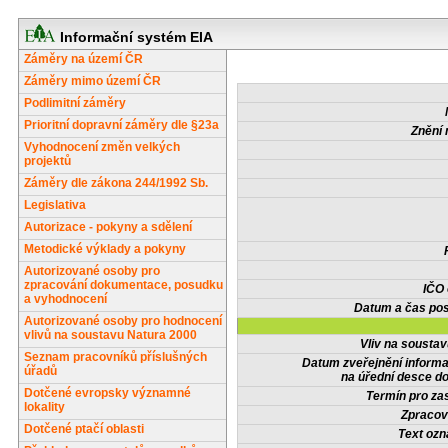
Informační systém EIA
Záměry na území ČR
Záměry mimo území ČR
Podlimitní záměry
Prioritní dopravní záměry dle §23a
Znění 
Vyhodnocení změn velkých
projektů
Záměry dle zákona 244/1992 Sb.
Legislativa
Autorizace - pokyny a sdělení
Metodické výklady a pokyny
Autorizované osoby pro
zpracování dokumentace, posudku
IČO
a vyhodnocení
Datum a čas pos
Autorizované osoby pro hodnocení
vlivů na soustavu Natura 2000
Vliv na sousta
Seznam pracovníků příslušných
Datum zveřejnění inform
úřadů
na úřední desce do
Dotčené evropsky významné
Termín pro zas
lokality
Zpracov
Dotčené ptačí oblasti
Text oz