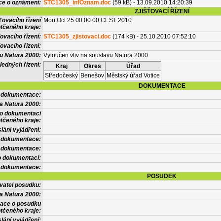
ce o oznámení:
STC1305_infOznam.doc
(59 kB) - 13.09.2010 14:20:39
ZJIŠŤOVACÍ ŘÍZENÍ
ťovacího řízení
Mon Oct 25 00:00:00 CEST 2010
tčeného kraje:
ovacího řízení:
STC1305_zjistovaci.doc
(174 kB) - 25.10.2010 07:52:10
ovacího řízení:
vu Natura 2000:
Vyloučen vliv na soustavu Natura 2000
ledných řízení:
Kraj
Okres
Úřad
Středočeský
Benešov
Městský úřad Votice
DOKUMENTACE
l dokumentace:
a Natura 2000:
 o dokumentaci
tčeného kraje:
lání vyjádření:
 dokumentace:
é dokumentace:
o dokumentaci:
 dokumentace:
POSUDEK
vatel posudku:
a Natura 2000:
mace o posudku
tčeného kraje:
lání vyjádření: