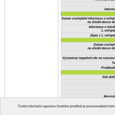
Inform
Datum zveřejnění informace o veřej
na úřední desce do
Informace o místě
1. veřejn
Zápis z 1. veřejn
Datum zveřejn
na úřední desce do
Významný negativní vliv na soustav
Te
Prodlouže
Stát do
Mezistá
Česká informační agentura životního prostředí je provozovatelem t