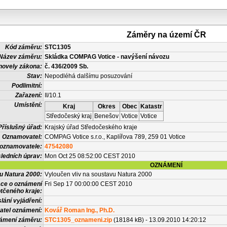
Záměry na území ČR
Kód záměru:
STC1305
Název záměru:
Skládka COMPAG Votice - navýšení návozu
novely zákona:
č. 436/2009 Sb.
Stav:
Nepodléhá dalšímu posuzování
Podlimitní:
Zařazení:
II/10.1
Umístění:
Kraj
Okres
Obec
Katastr
Středočeský kraj
Benešov
Votice
Votice
Příslušný úřad:
Krajský úřad Středočeského kraje
Oznamovatel:
COMPAG Votice s.r.o., Kaplířova 789, 259 01 Votice
 oznamovatele:
47542080
ledních úprav:
Mon Oct 25 08:52:00 CEST 2010
OZNÁMENÍ
vu Natura 2000:
Vyloučen vliv na soustavu Natura 2000
ace o oznámení
Fri Sep 17 00:00:00 CEST 2010
tčeného kraje:
lání vyjádření:
atel oznámení:
Kovář Roman Ing., Ph.D.
námení záměru:
STC1305_oznameni.zip
(18184 kB) - 13.09.2010 14:20:12