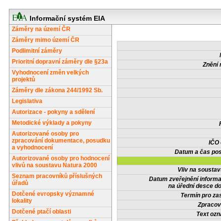
Informační systém EIA
Záměry na území ČR
Záměry mimo území ČR
Podlimitní záměry
Prioritní dopravní záměry dle §23a
Znění 
Vyhodnocení změn velkých
projektů
Záměry dle zákona 244/1992 Sb.
Legislativa
Autorizace - pokyny a sdělení
Metodické výklady a pokyny
Autorizované osoby pro
zpracování dokumentace, posudku
IČO
a vyhodnocení
Datum a čas pos
Autorizované osoby pro hodnocení
vlivů na soustavu Natura 2000
Vliv na sousta
Seznam pracovníků příslušných
Datum zveřejnění inform
úřadů
na úřední desce do
Dotčené evropsky významné
Termín pro zas
lokality
Zpracov
Dotčené ptačí oblasti
Text oz