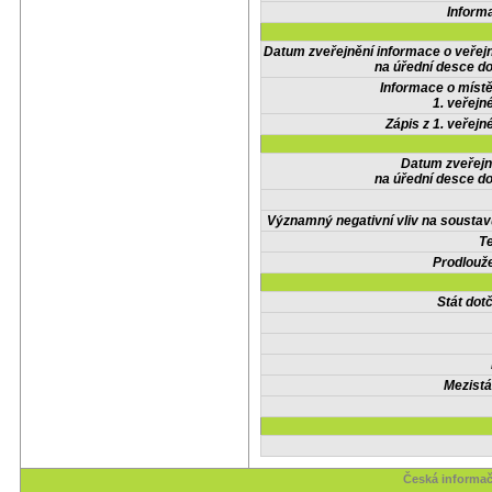
Inform
Datum zveřejnění informace o veřej
na úřední desce do
Informace o místě
1. veřejn
Zápis z 1. veřejn
Datum zveřejn
na úřední desce do
Významný negativní vliv na soustav
Te
Prodlouže
Stát do
Mezistá
Česká informač