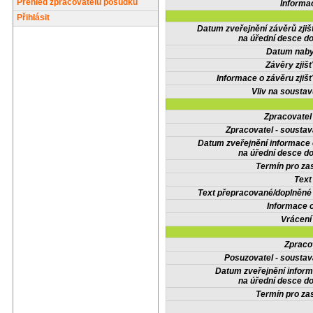
Přehled zpracovatelů posudků
Informa
Přihlásit
Datum zveřejnění závěrů zjiš
na úřední desce do
Datum nabyt
Závěry zjišť
Informace o závěru zjišť
Vliv na sousta
Zpracovate
Zpracovatel - soustav
Datum zveřejnění informace
na úřední desce do
Termín pro zas
Text
Text přepracované/doplněn
Informace 
Vrácení
Zpraco
Posuzovatel - soustav
Datum zveřejnění infor
na úřední desce do
Termín pro zas