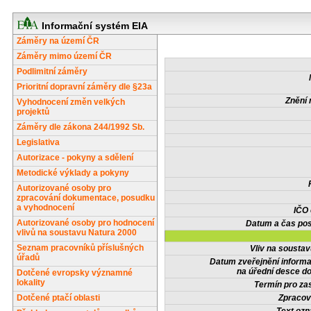
Informační systém EIA
Záměry na území ČR
Záměry mimo území ČR
Podlimitní záměry
Prioritní dopravní záměry dle §23a
Znění 
Vyhodnocení změn velkých
projektů
Záměry dle zákona 244/1992 Sb.
Legislativa
Autorizace - pokyny a sdělení
Metodické výklady a pokyny
Autorizované osoby pro
zpracování dokumentace, posudku
a vyhodnocení
IČO
Autorizované osoby pro hodnocení
Datum a čas pos
vlivů na soustavu Natura 2000
Seznam pracovníků příslušných
Vliv na sousta
úřadů
Datum zveřejnění inform
na úřední desce do
Dotčené evropsky významné
lokality
Termín pro zas
Dotčené ptačí oblasti
Zpracov