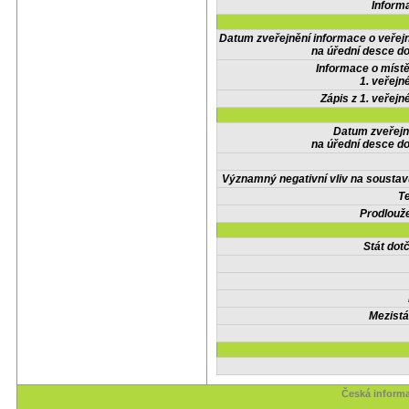
Inform
Datum zveřejnění informace o veřej
na úřední desce do
Informace o místě
1. veřejn
Zápis z 1. veřejn
Datum zveřejn
na úřední desce do
Významný negativní vliv na soustav
Te
Prodlouže
Stát do
Mezistá
Česká informa