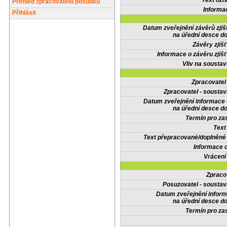
Text oz
Přehled zpracovatelů posudků
Informa
Přihlásit
Datum zveřejnění závěrů zjiš
na úřední desce do
Závěry zjišť
Informace o závěru zjišť
Vliv na sousta
Zpracovate
Zpracovatel - soustav
Datum zveřejnění informace
na úřední desce do
Termín pro zas
Text
Text přepracované/doplněn
Informace 
Vrácení
Zpraco
Posuzovatel - soustav
Datum zveřejnění infor
na úřední desce do
Termín pro zas