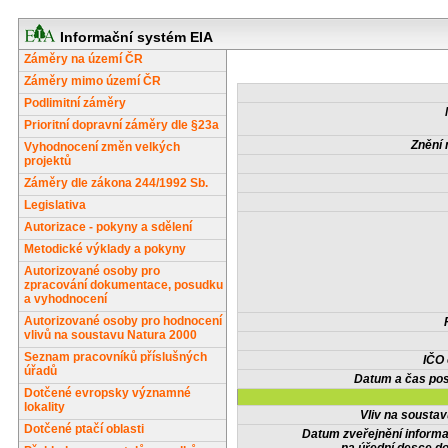
Informační systém EIA
Záměry na území ČR
Záměry mimo území ČR
Podlimitní záměry
Prioritní dopravní záměry dle §23a
Znění 
Vyhodnocení změn velkých
projektů
Záměry dle zákona 244/1992 Sb.
Legislativa
Autorizace - pokyny a sdělení
Metodické výklady a pokyny
Autorizované osoby pro
zpracování dokumentace, posudku
a vyhodnocení
Autorizované osoby pro hodnocení
vlivů na soustavu Natura 2000
Seznam pracovníků příslušných
IČO
úřadů
Datum a čas pos
Dotčené evropsky významné
lokality
Vliv na sousta
Dotčené ptačí oblasti
Datum zveřejnění inform