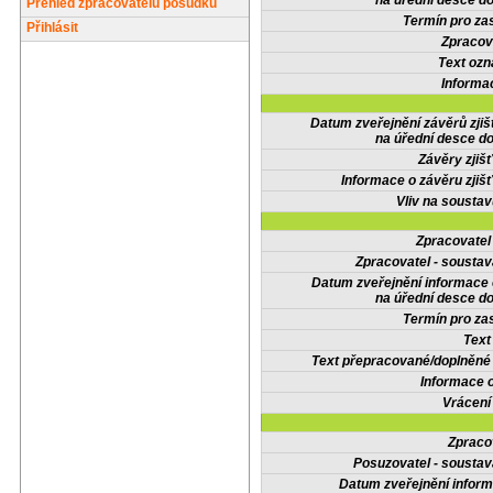
na úřední desce do
Přehled zpracovatelů posudků
Termín pro zas
Přihlásit
Zpracov
Text oz
Informa
Datum zveřejnění závěrů zjiš
na úřední desce do
Závěry zjišť
Informace o závěru zjišť
Vliv na sousta
Zpracovate
Zpracovatel - soustav
Datum zveřejnění informace
na úřední desce do
Termín pro zas
Text
Text přepracované/doplněn
Informace 
Vrácení
Zpraco
Posuzovatel - soustav
Datum zveřejnění infor