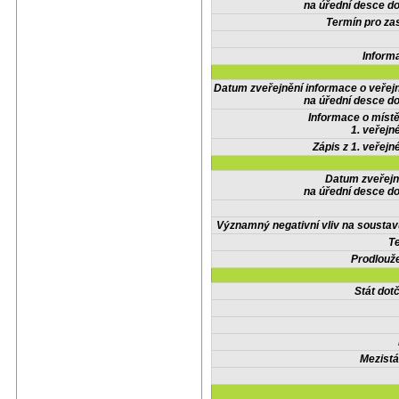
na úřední desce do
Termín pro zas
Inform
Datum zveřejnění informace o veřej
na úřední desce do
Informace o místě
1. veřejn
Zápis z 1. veřejn
Datum zveřejn
na úřední desce do
Významný negativní vliv na soustav
Te
Prodlouže
Stát do
Mezistá