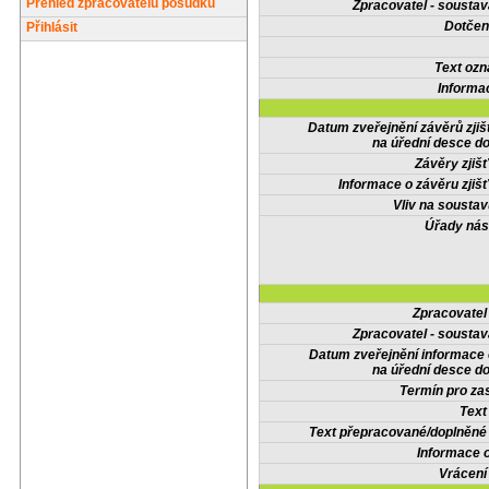
Přehled zpracovatelů posudků
Zpracovatel - soustav
Dotčené
Přihlásit
Text oz
Informa
Datum zveřejnění závěrů zjiš
na úřední desce do
Závěry zjišť
Informace o závěru zjišť
Vliv na sousta
Úřady nás
Zpracovate
Zpracovatel - soustav
Datum zveřejnění informace
na úřední desce do
Termín pro zas
Text
Text přepracované/doplněn
Informace 
Vrácení