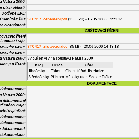
a Natura 2000:
 ptačí oblasti:
Dotčené EVL:
námení záměru:
STC417_oznameni.pdf
(2331 kB) - 15.05.2006 14:22:24
ce o oznámení:
ZJIŠŤOVACÍ ŘÍZENÍ
ťovacího řízení
tčeného kraje:
ovacího řízení:
STC417_zjistovaci.doc
(85 kB) - 28.06.2006 14:43:18
ovacího řízení:
vu Natura 2000:
Vyloučen vliv na soustavu Natura 2000
ledných řízení:
Kraj
Okres
Úřad
Jihočeský
Tábor
Obecní úřad Jistebnice
Středočeský
Příbram
Městský úřad Sedlec-Prčice
DOKUMENTACE
l dokumentace:
a Natura 2000:
 o dokumentaci
tčeného kraje:
lání vyjádření:
 dokumentace:
é dokumentace:
o dokumentaci:
 dokumentace: