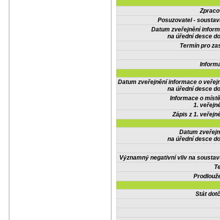
Zpraco
Posuzovatel - soustav
Datum zveřejnění infor
na úřední desce do
Termín pro zas
Inform
Datum zveřejnění informace o veřej
na úřední desce do
Informace o místě
1. veřejn
Zápis z 1. veřejn
Datum zveřejn
na úřední desce do
Významný negativní vliv na soustav
Te
Prodlouže
Stát do