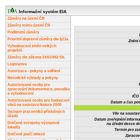
Informační systém EIA
Záměry na území ČR
Záměry mimo území ČR
Podlimitní záměry
Prioritní dopravní záměry dle §23a
Znění 
Vyhodnocení změn velkých
projektů
Záměry dle zákona 244/1992 Sb.
Legislativa
Autorizace - pokyny a sdělení
Metodické výklady a pokyny
Autorizované osoby pro
zpracování dokumentace, posudku
a vyhodnocení
IČO
Autorizované osoby pro hodnocení
Datum a čas pos
vlivů na soustavu Natura 2000
Seznam pracovníků příslušných
Vliv na sousta
úřadů
Datum zveřejnění inform
Dotčené evropsky významné
na úřední desce do
lokality
Termín pro zas
Dotčené ptačí oblasti
Zpracov