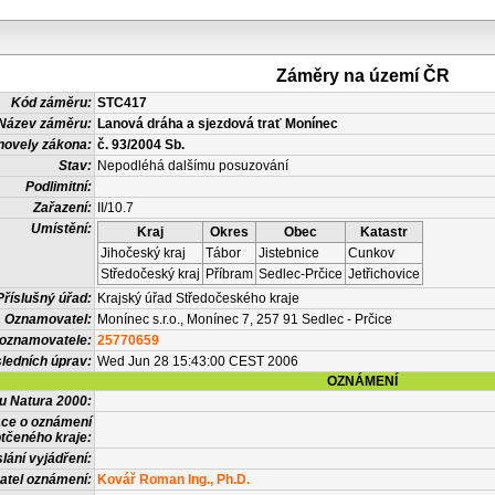
Záměry na území ČR
Kód záměru:
STC417
Název záměru:
Lanová dráha a sjezdová trať Monínec
novely zákona:
č. 93/2004 Sb.
Stav:
Nepodléhá dalšímu posuzování
Podlimitní:
Zařazení:
II/10.7
Umístění:
Kraj
Okres
Obec
Katastr
Jihočeský kraj
Tábor
Jistebnice
Cunkov
Středočeský kraj
Příbram
Sedlec-Prčice
Jetřichovice
Příslušný úřad:
Krajský úřad Středočeského kraje
Oznamovatel:
Monínec s.r.o., Monínec 7, 257 91 Sedlec - Prčice
 oznamovatele:
25770659
ledních úprav:
Wed Jun 28 15:43:00 CEST 2006
OZNÁMENÍ
vu Natura 2000:
ace o oznámení
tčeného kraje:
lání vyjádření:
atel oznámení:
Kovář Roman Ing., Ph.D.