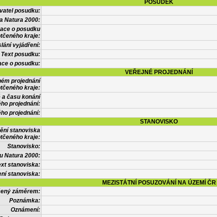
POSUDEK
vatel posudku:
a Natura 2000:
mace o posudku
tčeného kraje:
lání vyjádření:
Text posudku:
ace o posudku:
VEŘEJNÉ PROJEDNÁNÍ
ném projednání
tčeného kraje:
 a času konání
ého projednání:
ého projednání:
STANOVISKO
ění stanoviska
tčeného kraje:
Stanovisko:
u Natura 2000:
xt stanoviska:
ní stanoviska:
MEZISTÁTNÍ POSUZOVÁNÍ NA ÚZEMÍ ČR
tčený záměrem:
Poznámka:
Oznámení: