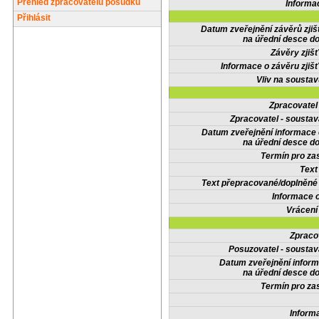
Přehled zpracovatelů posudků
Informa
Přihlásit
Datum zveřejnění závěrů zjiš
na úřední desce do
Závěry zjišť
Informace o závěru zjišť
Vliv na sousta
Zpracovate
Zpracovatel - soustav
Datum zveřejnění informace
na úřední desce do
Termín pro zas
Text
Text přepracované/doplněn
Informace 
Vrácení
Zpraco
Posuzovatel - soustav
Datum zveřejnění infor
na úřední desce do
Termín pro zas
Inform