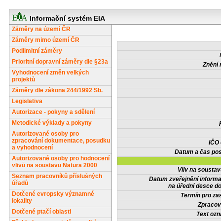
Informační systém EIA
Záměry na území ČR
Záměry mimo území ČR
Podlimitní záměry
Prioritní dopravní záměry dle §23a
Znění 
Vyhodnocení změn velkých
projektů
Záměry dle zákona 244/1992 Sb.
Legislativa
Autorizace - pokyny a sdělení
Metodické výklady a pokyny
Autorizované osoby pro
zpracování dokumentace, posudku
IČO
a vyhodnocení
Datum a čas pos
Autorizované osoby pro hodnocení
vlivů na soustavu Natura 2000
Vliv na sousta
Seznam pracovníků příslušných
Datum zveřejnění inform
úřadů
na úřední desce do
Dotčené evropsky významné
Termín pro zas
lokality
Zpracov
Dotčené ptačí oblasti
Text oz