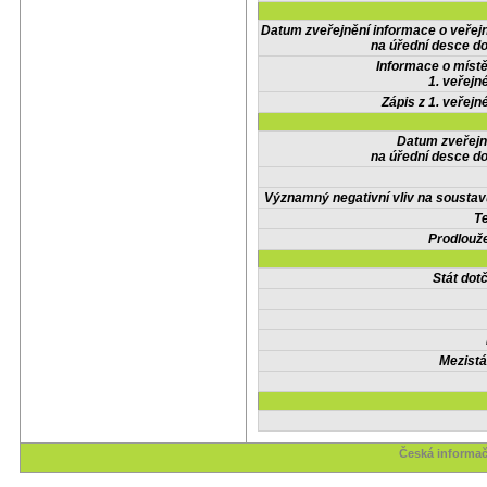
Datum zveřejnění informace o veřej
na úřední desce do
Informace o místě
1. veřejn
Zápis z 1. veřejn
Datum zveřejn
na úřední desce do
Významný negativní vliv na soustav
Te
Prodlouže
Stát do
Mezistá
Česká informač