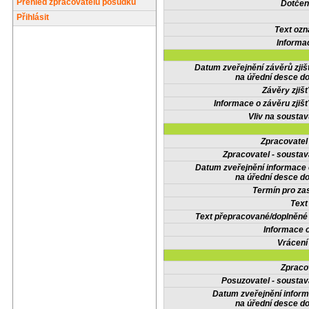
Přehled zpracovatelů posudků
Dotčené
Přihlásit
Text oz
Informa
Datum zveřejnění závěrů zjiš
na úřední desce do
Závěry zjišť
Informace o závěru zjišť
Vliv na sousta
Zpracovate
Zpracovatel - soustav
Datum zveřejnění informace
na úřední desce do
Termín pro zas
Text
Text přepracované/doplněn
Informace 
Vrácení
Zpraco
Posuzovatel - soustav
Datum zveřejnění infor
na úřední desce do