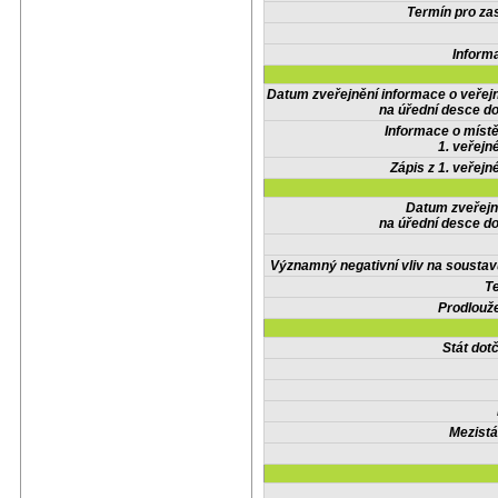
Termín pro zas
Inform
Datum zveřejnění informace o veřej
na úřední desce do
Informace o místě
1. veřejn
Zápis z 1. veřejn
Datum zveřejn
na úřední desce do
Významný negativní vliv na soustav
Te
Prodlouže
Stát do
Mezistá