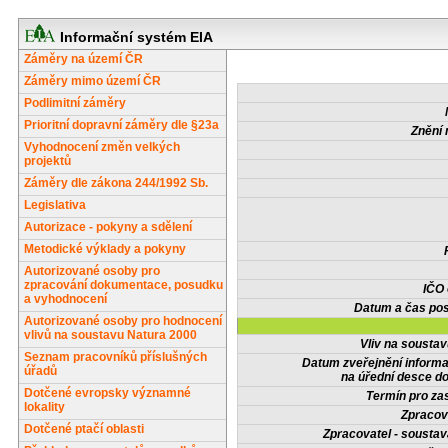
Informační systém EIA
Záměry na území ČR
Záměry mimo území ČR
Podlimitní záměry
Prioritní dopravní záměry dle §23a
Znění 
Vyhodnocení změn velkých
projektů
Záměry dle zákona 244/1992 Sb.
Legislativa
Autorizace - pokyny a sdělení
Metodické výklady a pokyny
Autorizované osoby pro
zpracování dokumentace, posudku
IČO
a vyhodnocení
Datum a čas pos
Autorizované osoby pro hodnocení
vlivů na soustavu Natura 2000
Vliv na sousta
Seznam pracovníků příslušných
Datum zveřejnění inform
úřadů
na úřední desce do
Dotčené evropsky významné
Termín pro zas
lokality
Zpracov
Dotčené ptačí oblasti
Zpracovatel - soustav