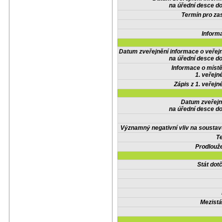
na úřední desce do
Termín pro zas
Inform
Datum zveřejnění informace o veřej
na úřední desce do
Informace o místě
1. veřejn
Zápis z 1. veřejn
Datum zveřejn
na úřední desce do
Významný negativní vliv na soustav
Te
Prodlouže
Stát do
Mezistá