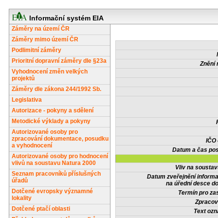
Informační systém EIA
Záměry na území ČR
Záměry mimo území ČR
Podlimitní záměry
Prioritní dopravní záměry dle §23a
Znění 
Vyhodnocení změn velkých
projektů
Záměry dle zákona 244/1992 Sb.
Legislativa
Autorizace - pokyny a sdělení
Metodické výklady a pokyny
Autorizované osoby pro
zpracování dokumentace, posudku
IČO
a vyhodnocení
Datum a čas pos
Autorizované osoby pro hodnocení
vlivů na soustavu Natura 2000
Vliv na sousta
Seznam pracovníků příslušných
Datum zveřejnění inform
úřadů
na úřední desce do
Dotčené evropsky významné
Termín pro zas
lokality
Zpracov
Dotčené ptačí oblasti
Text oz