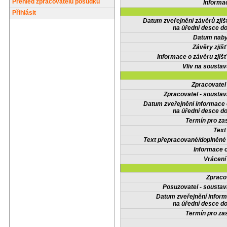
Přehled zpracovatelů posudků
Informa
Přihlásit
Datum zveřejnění závěrů zjiš
na úřední desce do
Datum nabyt
Závěry zjišť
Informace o závěru zjišť
Vliv na sousta
Zpracovate
Zpracovatel - soustav
Datum zveřejnění informace
na úřední desce do
Termín pro zas
Text
Text přepracované/doplněn
Informace 
Vrácení
Zpraco
Posuzovatel - soustav
Datum zveřejnění infor
na úřední desce do
Termín pro zas