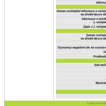
Inform
Datum zveřejnění informace o veřej
na úřední desce do
Informace o místě
1. veřejn
Zápis z 1. veřejn
Datum zveřejn
na úřední desce do
Významný negativní vliv na soustav
Te
Prodlouže
Stát do
Mezistá
Česká informač