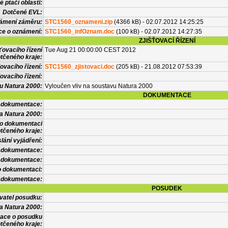
 ptačí oblasti:
Dotčené EVL:
námení záměru:
STC1560_oznameni.zip
(4366 kB) - 02.07.2012 14:25:25
ce o oznámení:
STC1560_infOznam.doc
(100 kB) - 02.07.2012 14:27:35
ZJIŠŤOVACÍ ŘÍZENÍ
ťovacího řízení
Tue Aug 21 00:00:00 CEST 2012
tčeného kraje:
ovacího řízení:
STC1560_zjistovaci.doc
(205 kB) - 21.08.2012 07:53:39
ovacího řízení:
vu Natura 2000:
Vyloučen vliv na soustavu Natura 2000
DOKUMENTACE
l dokumentace:
a Natura 2000:
 o dokumentaci
tčeného kraje:
lání vyjádření:
 dokumentace:
é dokumentace:
o dokumentaci:
 dokumentace:
POSUDEK
vatel posudku:
a Natura 2000:
mace o posudku
tčeného kraje: