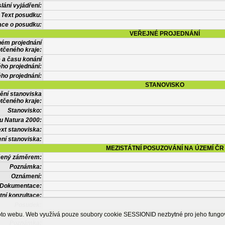
lání vyjádření:
Text posudku:
ace o posudku:
VEŘEJNÉ PROJEDNÁNÍ
ném projednání
tčeného kraje:
 a času konání
ého projednání:
ého projednání:
STANOVISKO
ění stanoviska
tčeného kraje:
Stanovisko:
u Natura 2000:
xt stanoviska:
ní stanoviska:
MEZISTÁTNÍ POSUZOVÁNÍ NA ÚZEMÍ ČR
tčený záměrem:
Poznámka:
Oznámení:
Dokumentace:
tní konzultace:
Posudek:
OSTATNÍ INFORMACE
ohoto webu. Web využívá pouze soubory cookie SESSIONID nezbytné pro jeho fung
Poznámka: