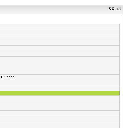
CZ
|
EN
 01 Kladno