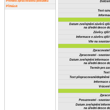
Přehled zpracovatelů posudků
Dotčené
Přihlásit
Text oz
Informa
Datum zveřejnění závěrů zjiš
na úřední desce do
Závěry zjišť
Informace o závěru zjišť
Vliv na sousta
Zpracovate
Zpracovatel - soustav
Datum zveřejnění informace
na úřední desce do
Termín pro zas
Text
Text přepracované/doplněn
Informace 
Vrácení
Zpraco
Posuzovatel - soustav
Datum zveřejnění infor
na úřední desce do