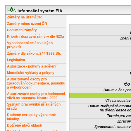
Informační systém EIA
Záměry na území ČR
Záměry mimo území ČR
Podlimitní záměry
Prioritní dopravní záměry dle §23a
Znění 
Vyhodnocení změn velkých
projektů
Záměry dle zákona 244/1992 Sb.
Legislativa
Autorizace - pokyny a sdělení
Metodické výklady a pokyny
Autorizované osoby pro
zpracování dokumentace, posudku
IČO
a vyhodnocení
Datum a čas pos
Autorizované osoby pro hodnocení
vlivů na soustavu Natura 2000
Vliv na sousta
Seznam pracovníků příslušných
Datum zveřejnění inform
úřadů
na úřední desce do
Dotčené evropsky významné
Termín pro zas
lokality
Zpracov
Dotčené ptačí oblasti
Zpracovatel - soustav