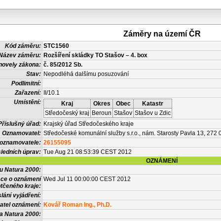
Záměry na území ČR
Kód záměru:
STC1560
Název záměru:
Rozšíření skládky TO Stašov – 4. box
novely zákona:
č. 85/2012 Sb.
Stav:
Nepodléhá dalšímu posuzování
Podlimitní:
Zařazení:
II/10.1
Umístění:
Kraj
Okres
Obec
Katastr
Středočeský kraj
Beroun
Stašov
Stašov u Zdic
Příslušný úřad:
Krajský úřad Středočeského kraje
Oznamovatel:
Středočeské komunální služby s.r.o., nám. Starosty Pavla 13, 272
 oznamovatele:
26155095
ledních úprav:
Tue Aug 21 08:53:39 CEST 2012
OZNÁMENÍ
vu Natura 2000:
ace o oznámení
Wed Jul 11 00:00:00 CEST 2012
tčeného kraje:
lání vyjádření:
atel oznámení:
Kovář Roman Ing., Ph.D.
a Natura 2000: