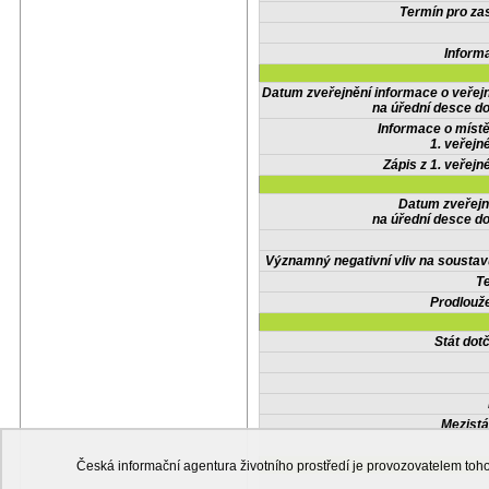
Termín pro zas
Inform
Datum zveřejnění informace o veřej
na úřední desce do
Informace o místě
1. veřejn
Zápis z 1. veřejn
Datum zveřejn
na úřední desce do
Významný negativní vliv na soustav
Te
Prodlouže
Stát do
Mezistá
Česká informační agentura životního prostředí je provozovatelem t