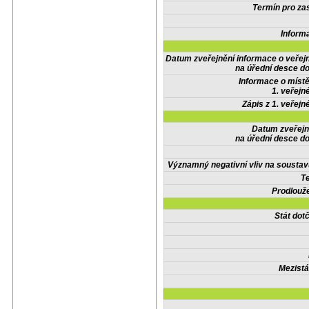
Termín pro zas
Inform
Datum zveřejnění informace o veřej
na úřední desce do
Informace o místě
1. veřejn
Zápis z 1. veřejn
Datum zveřejn
na úřední desce do
Významný negativní vliv na soustav
Te
Prodlouže
Stát do
Mezistá