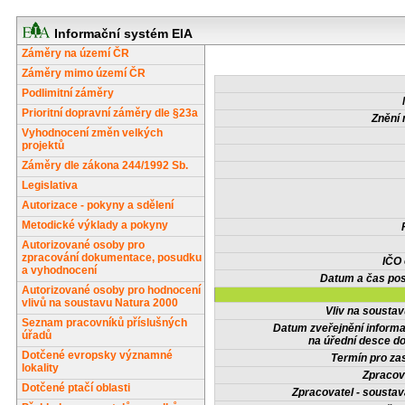
Informační systém EIA
Záměry na území ČR
Záměry mimo území ČR
Podlimitní záměry
Prioritní dopravní záměry dle §23a
Znění 
Vyhodnocení změn velkých
projektů
Záměry dle zákona 244/1992 Sb.
Legislativa
Autorizace - pokyny a sdělení
Metodické výklady a pokyny
Autorizované osoby pro
zpracování dokumentace, posudku
IČO
a vyhodnocení
Datum a čas pos
Autorizované osoby pro hodnocení
vlivů na soustavu Natura 2000
Vliv na sousta
Seznam pracovníků příslušných
Datum zveřejnění inform
úřadů
na úřední desce do
Dotčené evropsky významné
Termín pro zas
lokality
Zpracov
Dotčené ptačí oblasti
Zpracovatel - soustav