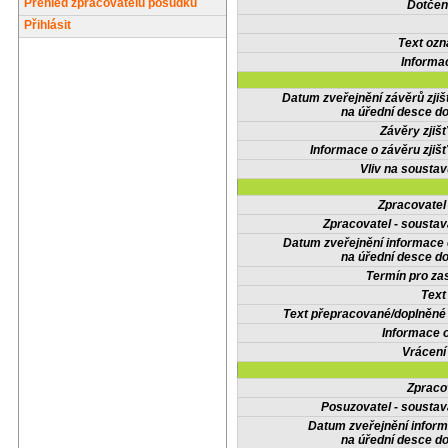
Přehled zpracovatelů posudků
Dotčené
Přihlásit
Text oz
Informa
Datum zveřejnění závěrů zjiš
na úřední desce do
Závěry zjišť
Informace o závěru zjišť
Vliv na sousta
Zpracovate
Zpracovatel - soustav
Datum zveřejnění informace
na úřední desce do
Termín pro zas
Text
Text přepracované/doplněn
Informace 
Vrácení
Zpraco
Posuzovatel - soustav
Datum zveřejnění infor
na úřední desce do