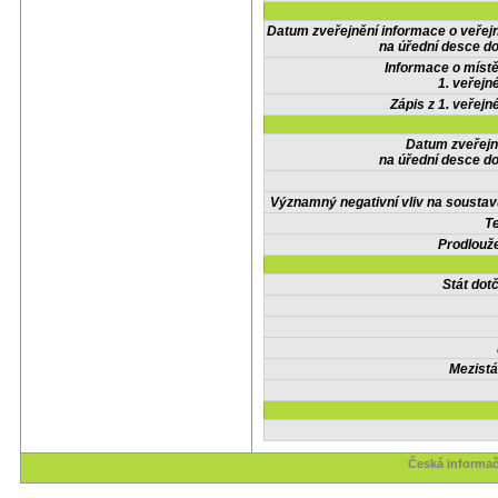
Datum zveřejnění informace o veřej
na úřední desce do
Informace o místě
1. veřejn
Zápis z 1. veřejn
Datum zveřejn
na úřední desce do
Významný negativní vliv na soustav
Te
Prodlouže
Stát do
Mezistá
Česká informač