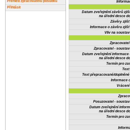
Přehled zpracovatelů posudků
Informa
Přihlásit
Datum zveřejnění závěrů zjiš
na úřední desce do
Závěry zjišť
Informace o závěru zjišť
Vliv na sousta
Zpracovate
Zpracovatel - soustav
Datum zveřejnění informace
na úřední desce do
Termín pro zas
Text
Text přepracované/doplněn
Informace 
Vrácení
Zpraco
Posuzovatel - soustav
Datum zveřejnění infor
na úřední desce do
Termín pro zas
Inform