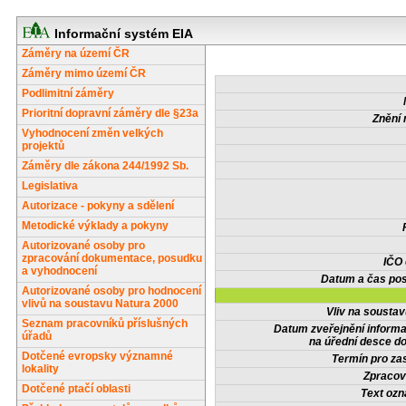
Informační systém EIA
Záměry na území ČR
Záměry mimo území ČR
Podlimitní záměry
Prioritní dopravní záměry dle §23a
Znění 
Vyhodnocení změn velkých
projektů
Záměry dle zákona 244/1992 Sb.
Legislativa
Autorizace - pokyny a sdělení
Metodické výklady a pokyny
Autorizované osoby pro
zpracování dokumentace, posudku
IČO
a vyhodnocení
Datum a čas pos
Autorizované osoby pro hodnocení
vlivů na soustavu Natura 2000
Vliv na sousta
Seznam pracovníků příslušných
Datum zveřejnění inform
úřadů
na úřední desce do
Dotčené evropsky významné
Termín pro zas
lokality
Zpracov
Dotčené ptačí oblasti
Text oz