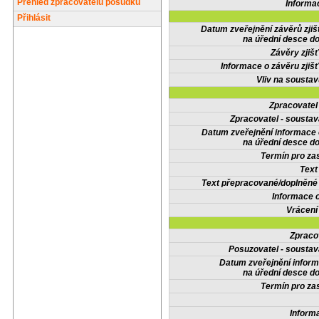
Přehled zpracovatelů posudků
Informa
Přihlásit
Datum zveřejnění závěrů zjiš
na úřední desce do
Závěry zjišť
Informace o závěru zjišť
Vliv na sousta
Zpracovate
Zpracovatel - soustav
Datum zveřejnění informace
na úřední desce do
Termín pro zas
Text
Text přepracované/doplněn
Informace 
Vrácení
Zpraco
Posuzovatel - soustav
Datum zveřejnění infor
na úřední desce do
Termín pro zas
Inform