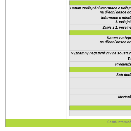
Datum zveřejnění informace o veřej
na úřední desce do
Informace o místě
1. veřejn
Zápis z 1. veřejn
Datum zveřejn
na úřední desce do
Významný negativní vliv na soustav
Te
Prodlouže
Stát do
Mezistá
Česká informač