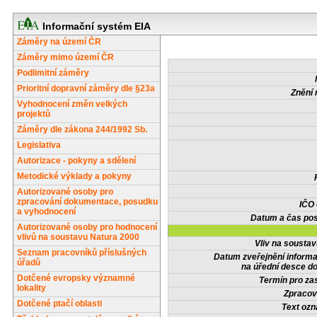
Informační systém EIA
Záměry na území ČR
Záměry mimo území ČR
Podlimitní záměry
Prioritní dopravní záměry dle §23a
Znění 
Vyhodnocení změn velkých
projektů
Záměry dle zákona 244/1992 Sb.
Legislativa
Autorizace - pokyny a sdělení
Metodické výklady a pokyny
Autorizované osoby pro
zpracování dokumentace, posudku
IČO
a vyhodnocení
Datum a čas pos
Autorizované osoby pro hodnocení
vlivů na soustavu Natura 2000
Vliv na sousta
Seznam pracovníků příslušných
Datum zveřejnění inform
úřadů
na úřední desce do
Dotčené evropsky významné
Termín pro zas
lokality
Zpracov
Dotčené ptačí oblasti
Text oz