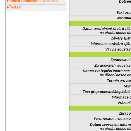
Přehled zpracovatelů posudků
Dotčené
Přihlásit
Text oz
Informa
Datum zveřejnění závěrů zjiš
na úřední desce do
Závěry zjišť
Informace o závěru zjišť
Vliv na sousta
Zpracovate
Zpracovatel - soustav
Datum zveřejnění informace
na úřední desce do
Termín pro zas
Text
Text přepracované/doplněn
Informace 
Vrácení
Zpraco
Posuzovatel - soustav
Datum zveřejnění infor
na úřední desce do