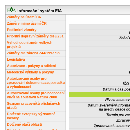
Informační systém EIA
Záměry na území ČR
Záměry mimo území ČR
Podlimitní záměry
Prioritní dopravní záměry dle §23a
Znění 
Vyhodnocení změn velkých
projektů
Záměry dle zákona 244/1992 Sb.
Legislativa
Autorizace - pokyny a sdělení
Metodické výklady a pokyny
Autorizované osoby pro
zpracování dokumentace, posudku
IČO
a vyhodnocení
Datum a čas pos
Autorizované osoby pro hodnocení
vlivů na soustavu Natura 2000
Vliv na sousta
Seznam pracovníků příslušných
Datum zveřejnění inform
úřadů
na úřední desce do
Dotčené evropsky významné
Termín pro zas
lokality
Zpracov
Dotčené ptačí oblasti
Zpracovatel - soustav