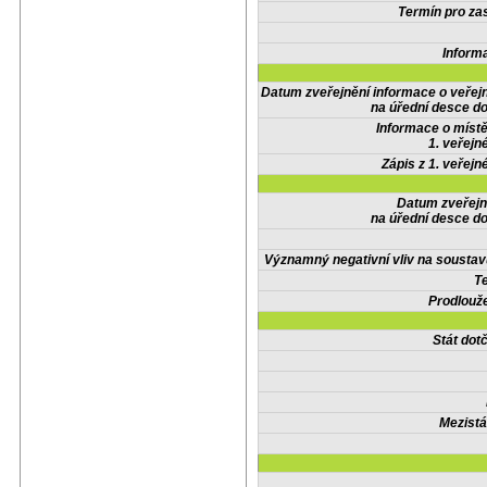
Termín pro zas
Inform
Datum zveřejnění informace o veřej
na úřední desce do
Informace o místě
1. veřejn
Zápis z 1. veřejn
Datum zveřejn
na úřední desce do
Významný negativní vliv na soustav
Te
Prodlouže
Stát do
Mezistá