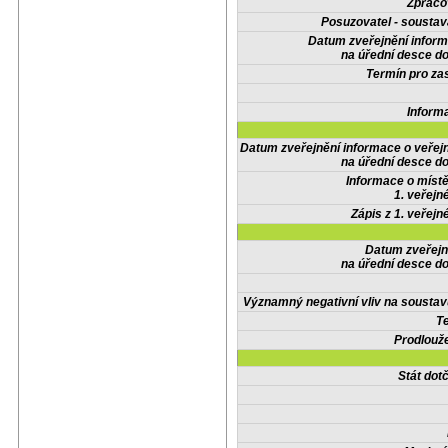
Zpraco
Posuzovatel - soustav
Datum zveřejnění infor
na úřední desce do
Termín pro zas
Inform
Datum zveřejnění informace o veřej
na úřední desce do
Informace o místě
1. veřejn
Zápis z 1. veřejn
Datum zveřejn
na úřední desce do
Významný negativní vliv na soustav
Te
Prodlouže
Stát do