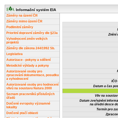
Informační systém EIA
Záměry na území ČR
Záměry mimo území ČR
Podlimitní záměry
Prioritní dopravní záměry dle §23a
Znění 
Vyhodnocení změn velkých
projektů
Záměry dle zákona 244/1992 Sb.
Legislativa
Autorizace - pokyny a sdělení
Metodické výklady a pokyny
Autorizované osoby pro
zpracování dokumentace, posudku
a vyhodnocení
IČO
Autorizované osoby pro hodnocení
Datum a čas pos
vlivů na soustavu Natura 2000
Seznam pracovníků příslušných
Vliv na sousta
úřadů
Datum zveřejnění inform
Dotčené evropsky významné
na úřední desce do
lokality
Termín pro zas
Dotčené ptačí oblasti
Zpracov