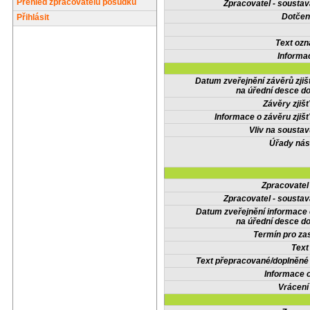
Přehled zpracovatelů posudků
Zpracovatel - soustav
Dotčené
Přihlásit
Text oz
Informa
Datum zveřejnění závěrů zjiš
na úřední desce do
Závěry zjišť
Informace o závěru zjišť
Vliv na sousta
Úřady nás
Zpracovate
Zpracovatel - soustav
Datum zveřejnění informace
na úřední desce do
Termín pro zas
Text
Text přepracované/doplněn
Informace 
Vrácení