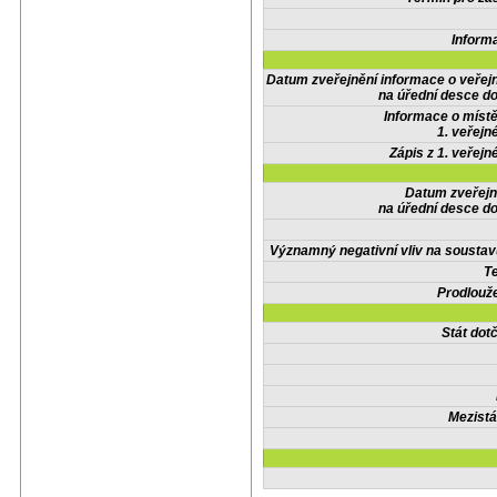
Inform
Datum zveřejnění informace o veřej
na úřední desce do
Informace o místě
1. veřejn
Zápis z 1. veřejn
Datum zveřejn
na úřední desce do
Významný negativní vliv na soustav
Te
Prodlouže
Stát do
Mezistá