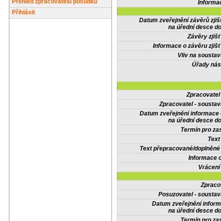
Přehled zpracovatelů posudků
Informa
Přihlásit
Datum zveřejnění závěrů zjiš
na úřední desce do
Závěry zjišť
Informace o závěru zjišť
Vliv na sousta
Úřady nás
Zpracovate
Zpracovatel - soustav
Datum zveřejnění informace
na úřední desce do
Termín pro zas
Text
Text přepracované/doplněn
Informace 
Vrácení
Zpraco
Posuzovatel - soustav
Datum zveřejnění infor
na úřední desce do
Termín pro zas