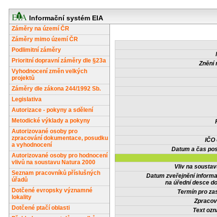
Informační systém EIA
Záměry na území ČR
Záměry mimo území ČR
Podlimitní záměry
Prioritní dopravní záměry dle §23a
Znění 
Vyhodnocení změn velkých
projektů
Záměry dle zákona 244/1992 Sb.
Legislativa
Autorizace - pokyny a sdělení
Metodické výklady a pokyny
Autorizované osoby pro
zpracování dokumentace, posudku
IČO
a vyhodnocení
Datum a čas pos
Autorizované osoby pro hodnocení
vlivů na soustavu Natura 2000
Vliv na sousta
Seznam pracovníků příslušných
Datum zveřejnění inform
úřadů
na úřední desce do
Dotčené evropsky významné
Termín pro zas
lokality
Zpracov
Dotčené ptačí oblasti
Text oz