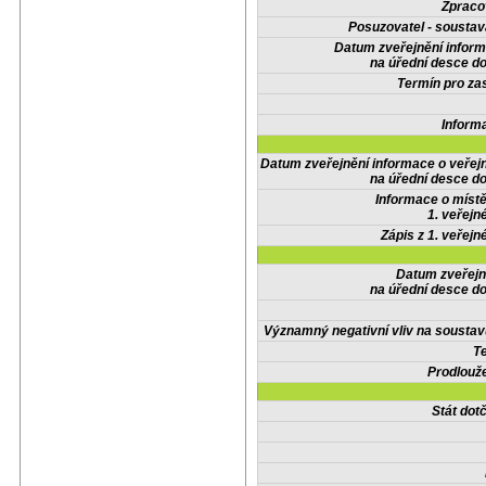
Zpraco
Posuzovatel - soustav
Datum zveřejnění infor
na úřední desce do
Termín pro zas
Inform
Datum zveřejnění informace o veřej
na úřední desce do
Informace o místě
1. veřejn
Zápis z 1. veřejn
Datum zveřejn
na úřední desce do
Významný negativní vliv na soustav
Te
Prodlouže
Stát do