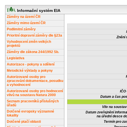
Informační systém EIA
Záměry na území ČR
Záměry mimo území ČR
Podlimitní záměry
Prioritní dopravní záměry dle §23a
Znění 
Vyhodnocení změn velkých
projektů
Záměry dle zákona 244/1992 Sb.
Legislativa
Autorizace - pokyny a sdělení
Metodické výklady a pokyny
Autorizované osoby pro
zpracování dokumentace, posudku
a vyhodnocení
Autorizované osoby pro hodnocení
IČO
vlivů na soustavu Natura 2000
Datum a čas pos
Seznam pracovníků příslušných
úřadů
Vliv na sousta
Dotčené evropsky významné
Datum zveřejnění inform
lokality
na úřední desce do
Dotčené ptačí oblasti
Termín pro zas