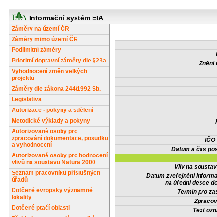
Informační systém EIA
Záměry na území ČR
Záměry mimo území ČR
Podlimitní záměry
Prioritní dopravní záměry dle §23a
Znění 
Vyhodnocení změn velkých
projektů
Záměry dle zákona 244/1992 Sb.
Legislativa
Autorizace - pokyny a sdělení
Metodické výklady a pokyny
Autorizované osoby pro
zpracování dokumentace, posudku
IČO
a vyhodnocení
Datum a čas pos
Autorizované osoby pro hodnocení
vlivů na soustavu Natura 2000
Vliv na sousta
Seznam pracovníků příslušných
Datum zveřejnění inform
úřadů
na úřední desce do
Dotčené evropsky významné
Termín pro zas
lokality
Zpracov
Dotčené ptačí oblasti
Text oz