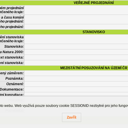
VEŘEJNÉ PROJEDNÁNÍ
ném projednání
tčeného kraje:
 a času konání
ého projednání:
ého projednání:
STANOVISKO
ění stanoviska
tčeného kraje:
Stanovisko:
u Natura 2000:
xt stanoviska:
ní stanoviska:
MEZISTÁTNÍ POSUZOVÁNÍ NA ÚZEMÍ ČR
tčený záměrem:
Poznámka:
Oznámení:
Dokumentace:
tní konzultace:
Posudek:
OSTATNÍ INFORMACE
ohoto webu. Web využívá pouze soubory cookie SESSIONID nezbytné pro jeho fung
Poznámka:
Zavřít
Česká informační agentura životního prostředí