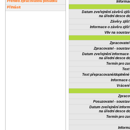
Přehled zpracovatelů posudků
Informa
Přihlásit
Datum zveřejnění závěrů zjiš
na úřední desce do
Závěry zjišť
Informace o závěru zjišť
Vliv na sousta
Zpracovate
Zpracovatel - soustav
Datum zveřejnění informace
na úřední desce do
Termín pro zas
Text
Text přepracované/doplněn
Informace 
Vrácení
Zpraco
Posuzovatel - soustav
Datum zveřejnění infor
na úřední desce do
Termín pro zas
Inform