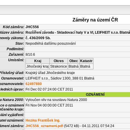
Záměry na území ČR
Kód záměru:
JHC556
Název záměru:
Rozšíření závodu - Skladovací haly V a VI, LEIFHEIT s.r.o. Blatn
novely zákona:
č. 436/2009 Sb.
Stav:
Nepodléhá dalšímu posuzování
Podlimitní:
Zařazení:
II/10.6
Umístění:
Kraj
Okres
Obec
Katastr
Jihočeský kraj
Strakonice
Blatná
Blatná
Příslušný úřad:
Krajský úřad Jihočeského kraje
Oznamovatel:
LEIFHEIT s.r.o., Sádlov 1300, 388 01 Blatná
 oznamovatele:
62497880
ledních úprav:
Fri Dec 02 07:24:00 CET 2011
OZNÁMENÍ
vu Natura 2000:
Vyloučen vliv na soustavu Natura 2000
ace o oznámení
Fri Nov 04 00:00:00 CET 2011
tčeného kraje:
lání vyjádření:
atel oznámení:
Hezina František Ing.
námení záměru:
JHC556_oznameni.pdf
(5472 kB) - 04.11.2011 07:54:24