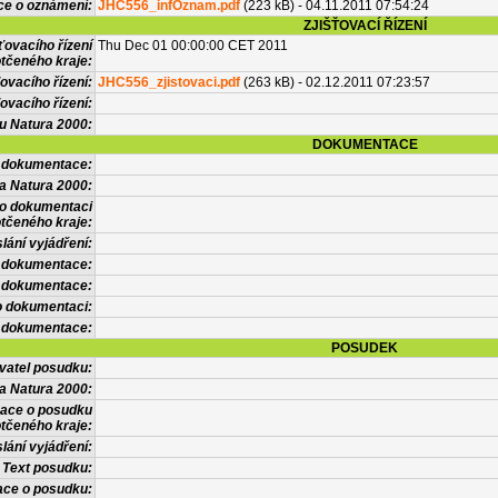
ce o oznámení:
JHC556_infOznam.pdf
(223 kB) - 04.11.2011 07:54:24
ZJIŠŤOVACÍ ŘÍZENÍ
ťovacího řízení
Thu Dec 01 00:00:00 CET 2011
tčeného kraje:
ovacího řízení:
JHC556_zjistovaci.pdf
(263 kB) - 02.12.2011 07:23:57
ovacího řízení:
vu Natura 2000:
DOKUMENTACE
l dokumentace:
a Natura 2000:
 o dokumentaci
tčeného kraje:
lání vyjádření:
 dokumentace:
é dokumentace:
o dokumentaci:
 dokumentace:
POSUDEK
vatel posudku:
a Natura 2000:
mace o posudku
tčeného kraje:
lání vyjádření:
Text posudku:
ace o posudku: