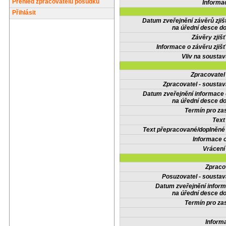
Přehled zpracovatelů posudků
Informa
Přihlásit
Datum zveřejnění závěrů zjiš
na úřední desce do
Závěry zjišť
Informace o závěru zjišť
Vliv na sousta
Zpracovate
Zpracovatel - soustav
Datum zveřejnění informace
na úřední desce do
Termín pro zas
Text
Text přepracované/doplněn
Informace 
Vrácení
Zpraco
Posuzovatel - soustav
Datum zveřejnění infor
na úřední desce do
Termín pro zas
Inform