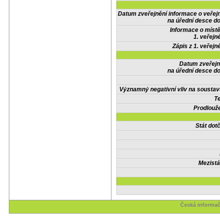
Datum zveřejnění informace o veřej
na úřední desce do
Informace o místě
1. veřejn
Zápis z 1. veřejn
Datum zveřejn
na úřední desce do
Významný negativní vliv na soustav
Te
Prodlouže
Stát do
Mezistá
Česká informač