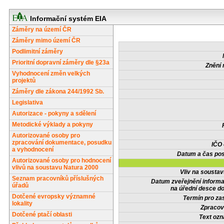
Informační systém EIA
Záměry na území ČR
Záměry mimo území ČR
Podlimitní záměry
Prioritní dopravní záměry dle §23a
Znění 
Vyhodnocení změn velkých
projektů
Záměry dle zákona 244/1992 Sb.
Legislativa
Autorizace - pokyny a sdělení
Metodické výklady a pokyny
Autorizované osoby pro
zpracování dokumentace, posudku
IČO
a vyhodnocení
Datum a čas pos
Autorizované osoby pro hodnocení
vlivů na soustavu Natura 2000
Vliv na sousta
Seznam pracovníků příslušných
Datum zveřejnění inform
úřadů
na úřední desce do
Dotčené evropsky významné
Termín pro zas
lokality
Zpracov
Dotčené ptačí oblasti
Text oz