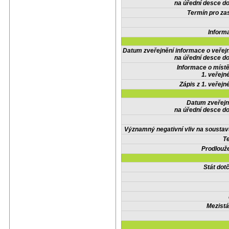
na úřední desce do
Termín pro zas
Inform
Datum zveřejnění informace o veřej
na úřední desce do
Informace o místě
1. veřejn
Zápis z 1. veřejn
Datum zveřejn
na úřední desce do
Významný negativní vliv na soustav
Te
Prodlouže
Stát do
Mezistá