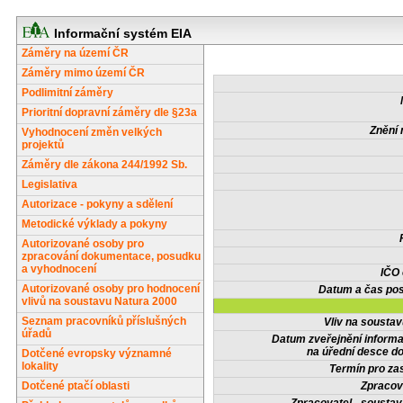
Informační systém EIA
Záměry na území ČR
Záměry mimo území ČR
Podlimitní záměry
Prioritní dopravní záměry dle §23a
Znění 
Vyhodnocení změn velkých
projektů
Záměry dle zákona 244/1992 Sb.
Legislativa
Autorizace - pokyny a sdělení
Metodické výklady a pokyny
Autorizované osoby pro
zpracování dokumentace, posudku
a vyhodnocení
IČO
Autorizované osoby pro hodnocení
Datum a čas pos
vlivů na soustavu Natura 2000
Seznam pracovníků příslušných
Vliv na sousta
úřadů
Datum zveřejnění inform
na úřední desce do
Dotčené evropsky významné
lokality
Termín pro zas
Dotčené ptačí oblasti
Zpracov