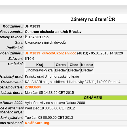
Záměry na území ČR
Kód záměru:
JHM1039
Název záměru:
Centrum obchodu a služeb Břeclav
novely zákona:
č. 167/2012 Sb.
Stav:
Ukončeno z jiných důvodů
Podlimitní:
nčení záměru:
JHM1039_duvodyUkonceni.doc
(48 kB) - 05.01.2015 14:38:29
Zařazení:
II/10.6
Umístění:
Kraj
Okres
Obec
Katastr
Jihomoravský kraj
Břeclav
Břeclav
Břeclav
Příslušný úřad:
Krajský úřad Jihomoravského kraje
Oznamovatel:
KALAHARI a.s., se sídlem U Habrovky 247/11, 140 00 Praha 4
 oznamovatele:
27883604
ledních úprav:
Mon Jan 05 14:38:29 CET 2015
OZNÁMENÍ
vu Natura 2000:
Vyloučen vliv na soustavu Natura 2000
ace o oznámení
Wed Dec 19 00:00:00 CET 2012
tčeného kraje:
lání vyjádření:
Tue Jan 08 00:00:00 CET 2013
atel oznámení:
Kolář Karel Ing.