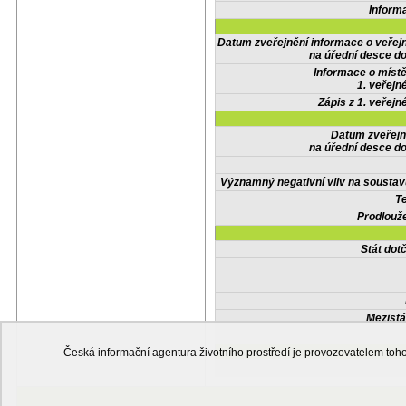
Inform
Datum zveřejnění informace o veřej
na úřední desce do
Informace o místě
1. veřejn
Zápis z 1. veřejn
Datum zveřejn
na úřední desce do
Významný negativní vliv na soustav
Te
Prodlouže
Stát do
Mezistá
Česká informační agentura životního prostředí je provozovatelem t