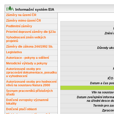
Informační systém EIA
Záměry na území ČR
Záměry mimo území ČR
Podlimitní záměry
Prioritní dopravní záměry dle §23a
Znění 
Vyhodnocení změn velkých
projektů
Záměry dle zákona 244/1992 Sb.
Důvody uko
Legislativa
Autorizace - pokyny a sdělení
Metodické výklady a pokyny
Autorizované osoby pro
zpracování dokumentace, posudku
a vyhodnocení
IČO
Autorizované osoby pro hodnocení
Datum a čas pos
vlivů na soustavu Natura 2000
Seznam pracovníků příslušných
Vliv na sousta
úřadů
Datum zveřejnění inform
Dotčené evropsky významné
na úřední desce do
lokality
Termín pro zas
Dotčené ptačí oblasti
Zpracov