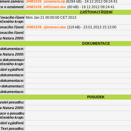
námení záměru:
JHM1039_oznameni.zip
(6284 kB) - 19.12.2012 09:24:41
ce o oznámení:
JHM1039_infOznam.doc
(60 kB) - 19.12.2012 09:24:41
ZJIŠŤOVACÍ ŘÍZENÍ
ťovacího řízení
Mon Jan 21 00:00:00 CET 2013
tčeného kraje:
ovacího řízení:
JHM1039_zjistovaci.doc
(119 kB) - 23.01.2013 15:13:00
ovacího řízení:
vu Natura 2000:
DOKUMENTACE
l dokumentace:
a Natura 2000:
 o dokumentaci
tčeného kraje:
lání vyjádření:
 dokumentace:
é dokumentace:
o dokumentaci:
 dokumentace:
POSUDEK
vatel posudku:
a Natura 2000:
mace o posudku
tčeného kraje:
lání vyjádření:
Text posudku: