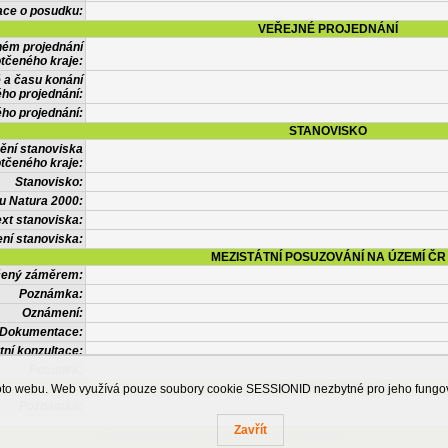
ace o posudku:
VEŘEJNÉ PROJEDNÁNÍ
ném projednání
tčeného kraje:
 a času konání
ého projednání:
ého projednání:
STANOVISKO
ění stanoviska
tčeného kraje:
Stanovisko:
u Natura 2000:
xt stanoviska:
ní stanoviska:
MEZISTÁTNÍ POSUZOVÁNÍ NA ÚZEMÍ ČR
tčený záměrem:
Poznámka:
Oznámení:
Dokumentace:
tní konzultace:
Posudek:
OSTATNÍ INFORMACE
ohoto webu. Web využívá pouze soubory cookie SESSIONID nezbytné pro jeho fung
Poznámka:
Zavřít
Česká informační agentura životního prostředí