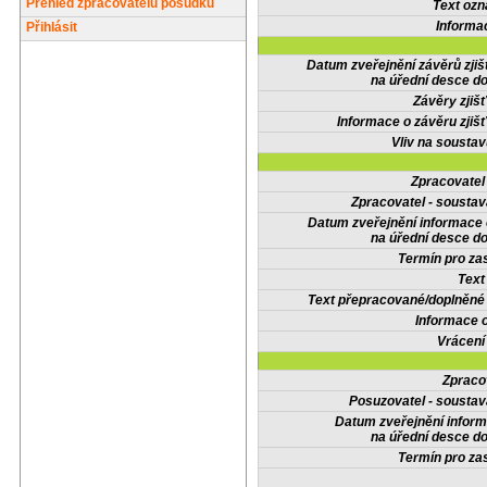
Přehled zpracovatelů posudků
Text oz
Informa
Přihlásit
Datum zveřejnění závěrů zjiš
na úřední desce do
Závěry zjišť
Informace o závěru zjišť
Vliv na sousta
Zpracovate
Zpracovatel - soustav
Datum zveřejnění informace
na úřední desce do
Termín pro zas
Text
Text přepracované/doplněn
Informace 
Vrácení
Zpraco
Posuzovatel - soustav
Datum zveřejnění infor
na úřední desce do
Termín pro zas