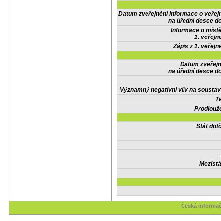
Datum zveřejnění informace o veřej
na úřední desce do
Informace o místě
1. veřejn
Zápis z 1. veřejn
Datum zveřejn
na úřední desce do
Významný negativní vliv na soustav
Te
Prodlouže
Stát do
Mezistá
Česká informač