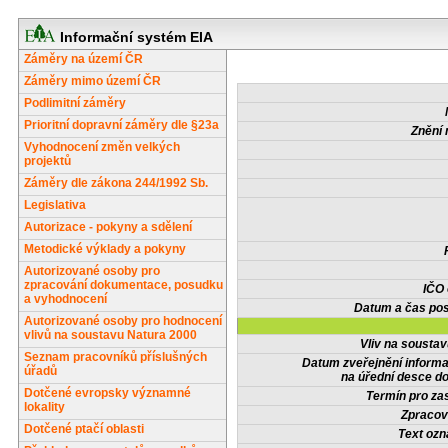
Informační systém EIA
Záměry na území ČR
Záměry mimo území ČR
Podlimitní záměry
Prioritní dopravní záměry dle §23a
Znění 
Vyhodnocení změn velkých
projektů
Záměry dle zákona 244/1992 Sb.
Legislativa
Autorizace - pokyny a sdělení
Metodické výklady a pokyny
Autorizované osoby pro
zpracování dokumentace, posudku
IČO
a vyhodnocení
Datum a čas pos
Autorizované osoby pro hodnocení
vlivů na soustavu Natura 2000
Vliv na sousta
Seznam pracovníků příslušných
Datum zveřejnění inform
úřadů
na úřední desce do
Dotčené evropsky významné
Termín pro zas
lokality
Zpracov
Dotčené ptačí oblasti
Text oz