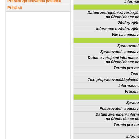
Přehled zpracovatelů posudků
Informa
Přihlásit
Datum zveřejnění závěrů zjiš
na úřední desce do
Závěry zjišť
Informace o závěru zjišť
Vliv na sousta
Zpracovate
Zpracovatel - soustav
Datum zveřejnění informace
na úřední desce do
Termín pro zas
Text
Text přepracované/doplněn
Informace 
Vrácení
Zpraco
Posuzovatel - soustav
Datum zveřejnění infor
na úřední desce do
Termín pro zas
Inform