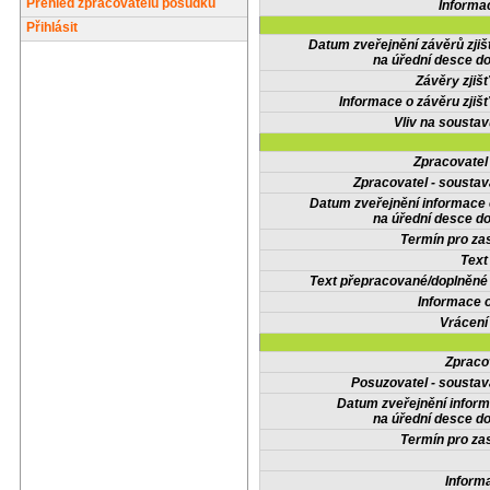
Přehled zpracovatelů posudků
Informa
Přihlásit
Datum zveřejnění závěrů zjiš
na úřední desce do
Závěry zjišť
Informace o závěru zjišť
Vliv na sousta
Zpracovate
Zpracovatel - soustav
Datum zveřejnění informace
na úřední desce do
Termín pro zas
Text
Text přepracované/doplněn
Informace 
Vrácení
Zpraco
Posuzovatel - soustav
Datum zveřejnění infor
na úřední desce do
Termín pro zas
Inform