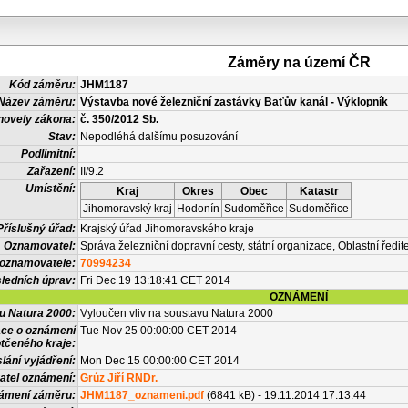
Záměry na území ČR
Kód záměru:
JHM1187
Název záměru:
Výstavba nové železniční zastávky Baťův kanál - Výklopník
novely zákona:
č. 350/2012 Sb.
Stav:
Nepodléhá dalšímu posuzování
Podlimitní:
Zařazení:
II/9.2
Umístění:
Kraj
Okres
Obec
Katastr
Jihomoravský kraj
Hodonín
Sudoměřice
Sudoměřice
Příslušný úřad:
Krajský úřad Jihomoravského kraje
Oznamovatel:
Správa železniční dopravní cesty, státní organizace, Oblastní řed
 oznamovatele:
70994234
ledních úprav:
Fri Dec 19 13:18:41 CET 2014
OZNÁMENÍ
vu Natura 2000:
Vyloučen vliv na soustavu Natura 2000
ace o oznámení
Tue Nov 25 00:00:00 CET 2014
tčeného kraje:
lání vyjádření:
Mon Dec 15 00:00:00 CET 2014
atel oznámení:
Grúz Jiří RNDr.
námení záměru:
JHM1187_oznameni.pdf
(6841 kB) - 19.11.2014 17:13:44