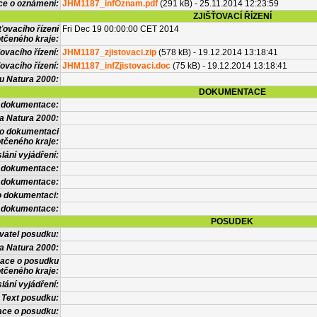
ce o oznámení:
JHM1187_infOznam.pdf
(291 kB) - 25.11.2014 12:23:59
ZJIŠŤOVACÍ ŘÍZENÍ
ťovacího řízení
Fri Dec 19 00:00:00 CET 2014
tčeného kraje:
ovacího řízení:
JHM1187_zjistovaci.zip
(578 kB) - 19.12.2014 13:18:41
ovacího řízení:
JHM1187_infZjistovaci.doc
(75 kB) - 19.12.2014 13:18:41
vu Natura 2000:
DOKUMENTACE
l dokumentace:
a Natura 2000:
 o dokumentaci
tčeného kraje:
lání vyjádření:
 dokumentace:
é dokumentace:
o dokumentaci:
 dokumentace:
POSUDEK
vatel posudku:
a Natura 2000:
mace o posudku
tčeného kraje:
lání vyjádření:
Text posudku:
ace o posudku: