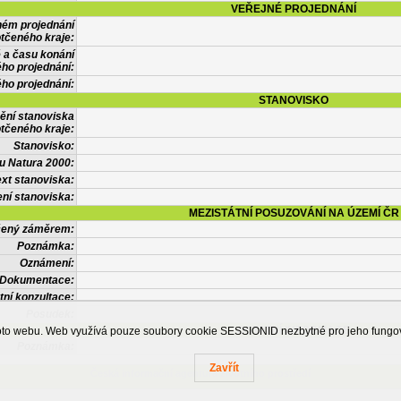
VEŘEJNÉ PROJEDNÁNÍ
ném projednání
tčeného kraje:
 a času konání
ého projednání:
ého projednání:
STANOVISKO
ění stanoviska
tčeného kraje:
Stanovisko:
u Natura 2000:
xt stanoviska:
ní stanoviska:
MEZISTÁTNÍ POSUZOVÁNÍ NA ÚZEMÍ ČR
tčený záměrem:
Poznámka:
Oznámení:
Dokumentace:
tní konzultace:
Posudek:
OSTATNÍ INFORMACE
ohoto webu. Web využívá pouze soubory cookie SESSIONID nezbytné pro jeho fung
Poznámka:
Zavřít
Česká informační agentura životního prostředí