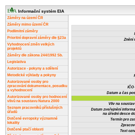
Informační systém EIA
Záměry na území ČR
Záměry mimo území ČR
Podlimitní záměry
Prioritní dopravní záměry dle §23a
Znění 
Vyhodnocení změn velkých
projektů
Záměry dle zákona 244/1992 Sb.
Legislativa
Autorizace - pokyny a sdělení
Metodické výklady a pokyny
Autorizované osoby pro
zpracování dokumentace, posudku
IČO
a vyhodnocení
Datum a čas pos
Autorizované osoby pro hodnocení
vlivů na soustavu Natura 2000
Vliv na sousta
Seznam pracovníků příslušných
Datum zveřejnění inform
úřadů
na úřední desce do
Dotčené evropsky významné
Termín pro zas
lokality
Zpracov
Dotčené ptačí oblasti
Text oz