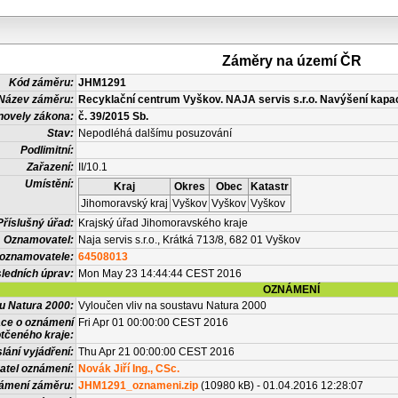
Záměry na území ČR
Kód záměru:
JHM1291
Název záměru:
Recyklační centrum Vyškov. NAJA servis s.r.o. Navýšení kapac
novely zákona:
č. 39/2015 Sb.
Stav:
Nepodléhá dalšímu posuzování
Podlimitní:
Zařazení:
II/10.1
Umístění:
Kraj
Okres
Obec
Katastr
Jihomoravský kraj
Vyškov
Vyškov
Vyškov
Příslušný úřad:
Krajský úřad Jihomoravského kraje
Oznamovatel:
Naja servis s.r.o., Krátká 713/8, 682 01 Vyškov
 oznamovatele:
64508013
ledních úprav:
Mon May 23 14:44:44 CEST 2016
OZNÁMENÍ
vu Natura 2000:
Vyloučen vliv na soustavu Natura 2000
ace o oznámení
Fri Apr 01 00:00:00 CEST 2016
tčeného kraje:
lání vyjádření:
Thu Apr 21 00:00:00 CEST 2016
atel oznámení:
Novák Jiří Ing., CSc.
námení záměru:
JHM1291_oznameni.zip
(10980 kB) - 01.04.2016 12:28:07