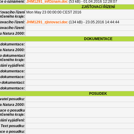
ce o oznámení:
JHM1291_infOznam.doc
(53 kB) - 01.04.2016 12:28:07
ZJIŠŤOVACÍ ŘÍZENÍ
ťovacího řízení
Mon May 23 00:00:00 CEST 2016
tčeného kraje:
ovacího řízení:
JHM1291_zjistovaci.doc
(134 kB) - 23.05.2016 14:44:44
ovacího řízení:
vu Natura 2000:
DOKUMENTACE
l dokumentace:
a Natura 2000:
 o dokumentaci
tčeného kraje:
lání vyjádření:
 dokumentace:
é dokumentace:
o dokumentaci:
 dokumentace:
POSUDEK
vatel posudku:
a Natura 2000:
mace o posudku
tčeného kraje:
lání vyjádření:
Text posudku:
ace o posudku: