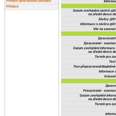
Přehled zpracovatelů posudků
Informa
Přihlásit
Datum zveřejnění závěrů zjiš
na úřední desce do
Závěry zjišť
Informace o závěru zjišť
Vliv na sousta
Zpracovate
Zpracovatel - soustav
Datum zveřejnění informace
na úřední desce do
Termín pro zas
Text
Text přepracované/doplněn
Informace 
Vrácení
Zpraco
Posuzovatel - soustav
Datum zveřejnění infor
na úřední desce do
Termín pro zas
Inform