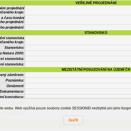
VEŘEJNÉ PROJEDNÁNÍ
ném projednání
tčeného kraje:
 a času konání
ého projednání:
ého projednání:
STANOVISKO
ění stanoviska
tčeného kraje:
Stanovisko:
u Natura 2000:
xt stanoviska:
ní stanoviska:
MEZISTÁTNÍ POSUZOVÁNÍ NA ÚZEMÍ ČR
tčený záměrem:
Poznámka:
Oznámení:
Dokumentace:
tní konzultace:
Posudek:
OSTATNÍ INFORMACE
ohoto webu. Web využívá pouze soubory cookie SESSIONID nezbytné pro jeho fung
Poznámka:
Zavřít
Česká informační agentura životního prostředí