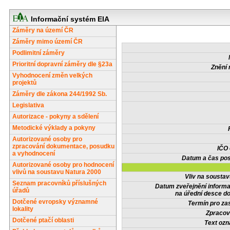
Informační systém EIA
Záměry na území ČR
Záměry mimo území ČR
Podlimitní záměry
Prioritní dopravní záměry dle §23a
Znění 
Vyhodnocení změn velkých
projektů
Záměry dle zákona 244/1992 Sb.
Legislativa
Autorizace - pokyny a sdělení
Metodické výklady a pokyny
Autorizované osoby pro
zpracování dokumentace, posudku
IČO
a vyhodnocení
Datum a čas pos
Autorizované osoby pro hodnocení
vlivů na soustavu Natura 2000
Vliv na sousta
Seznam pracovníků příslušných
Datum zveřejnění inform
úřadů
na úřední desce do
Dotčené evropsky významné
Termín pro zas
lokality
Zpracov
Dotčené ptačí oblasti
Text oz