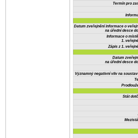
Termín pro zas
Inform
Datum zveřejnění informace o veřej
na úřední desce do
Informace o místě
1. veřejn
Zápis z 1. veřejn
Datum zveřejn
na úřední desce do
Významný negativní vliv na soustav
Te
Prodlouže
Stát do
Mezistá