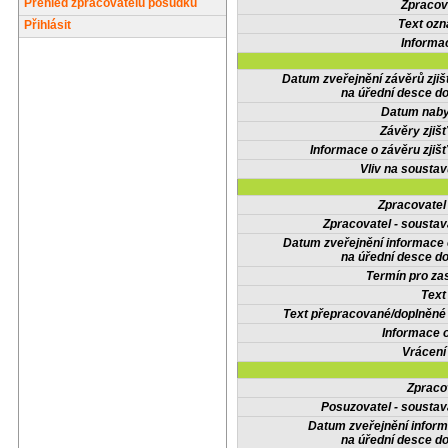
Přehled zpracovatelů posudků
Zpracov
Text oz
Přihlásit
Informa
Datum zveřejnění závěrů zjiš
na úřední desce do
Datum nabyt
Závěry zjišť
Informace o závěru zjišť
Vliv na sousta
Zpracovate
Zpracovatel - soustav
Datum zveřejnění informace
na úřední desce do
Termín pro zas
Text
Text přepracované/doplněn
Informace 
Vrácení
Zpraco
Posuzovatel - soustav
Datum zveřejnění infor
na úřední desce do