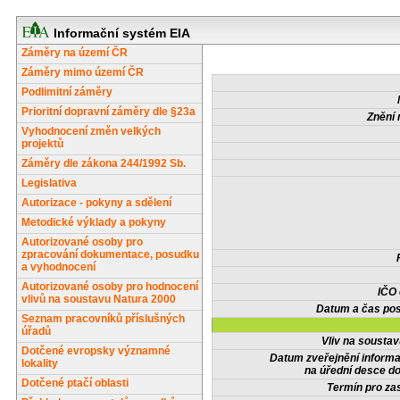
Informační systém EIA
Záměry na území ČR
Záměry mimo území ČR
Podlimitní záměry
Prioritní dopravní záměry dle §23a
Znění 
Vyhodnocení změn velkých
projektů
Záměry dle zákona 244/1992 Sb.
Legislativa
Autorizace - pokyny a sdělení
Metodické výklady a pokyny
Autorizované osoby pro
zpracování dokumentace, posudku
a vyhodnocení
Autorizované osoby pro hodnocení
IČO
vlivů na soustavu Natura 2000
Datum a čas pos
Seznam pracovníků příslušných
úřadů
Vliv na sousta
Dotčené evropsky významné
Datum zveřejnění inform
lokality
na úřední desce do
Dotčené ptačí oblasti
Termín pro zas