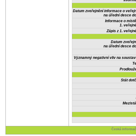
Inform
Datum zveřejnění informace o veřej
na úřední desce do
Informace o místě
1. veřejn
Zápis z 1. veřejn
Datum zveřejn
na úřední desce do
Významný negativní vliv na soustav
Te
Prodlouže
Stát do
Mezistá
Česká informač