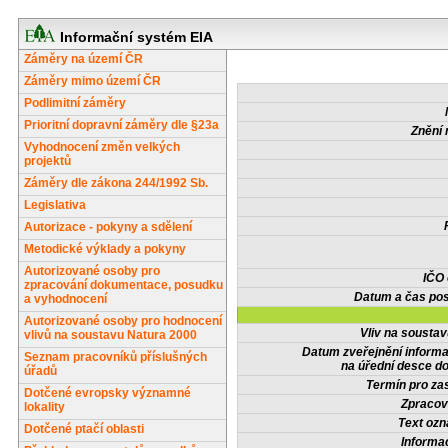
Informační systém EIA
Záměry na území ČR
Záměry mimo území ČR
Podlimitní záměry
Prioritní dopravní záměry dle §23a
Znění 
Vyhodnocení změn velkých
projektů
Záměry dle zákona 244/1992 Sb.
Legislativa
Autorizace - pokyny a sdělení
Metodické výklady a pokyny
Autorizované osoby pro
IČO
zpracování dokumentace, posudku
Datum a čas pos
a vyhodnocení
Autorizované osoby pro hodnocení
Vliv na sousta
vlivů na soustavu Natura 2000
Datum zveřejnění inform
Seznam pracovníků příslušných
na úřední desce do
úřadů
Termín pro zas
Dotčené evropsky významné
Zpracov
lokality
Text oz
Dotčené ptačí oblasti
Informa