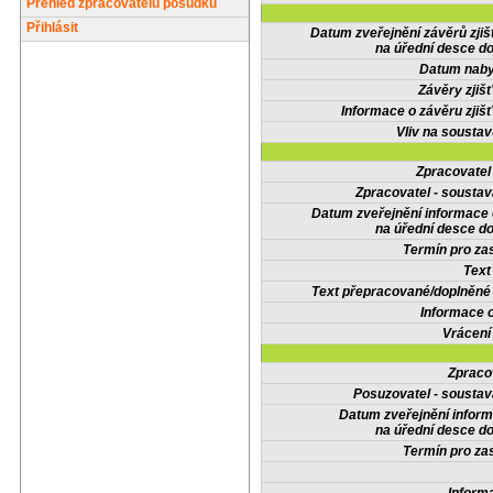
Přehled zpracovatelů posudků
Přihlásit
Datum zveřejnění závěrů zjiš
na úřední desce do
Datum nabyt
Závěry zjišť
Informace o závěru zjišť
Vliv na sousta
Zpracovate
Zpracovatel - soustav
Datum zveřejnění informace
na úřední desce do
Termín pro zas
Text
Text přepracované/doplněn
Informace 
Vrácení
Zpraco
Posuzovatel - soustav
Datum zveřejnění infor
na úřední desce do
Termín pro zas