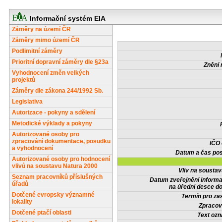
Informační systém EIA
Záměry na území ČR
Záměry mimo území ČR
Podlimitní záměry
Prioritní dopravní záměry dle §23a
Znění 
Vyhodnocení změn velkých
projektů
Záměry dle zákona 244/1992 Sb.
Legislativa
Autorizace - pokyny a sdělení
Metodické výklady a pokyny
Autorizované osoby pro
zpracování dokumentace, posudku
IČO
a vyhodnocení
Datum a čas pos
Autorizované osoby pro hodnocení
vlivů na soustavu Natura 2000
Vliv na sousta
Seznam pracovníků příslušných
Datum zveřejnění inform
úřadů
na úřední desce do
Dotčené evropsky významné
Termín pro zas
lokality
Zpracov
Dotčené ptačí oblasti
Text oz