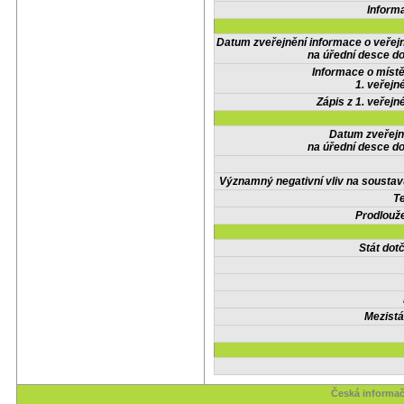
Inform
Datum zveřejnění informace o veřej
na úřední desce do
Informace o místě
1. veřejn
Zápis z 1. veřejn
Datum zveřejn
na úřední desce do
Významný negativní vliv na soustav
Te
Prodlouže
Stát do
Mezistá
Česká informač