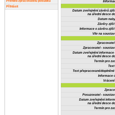
Přehled zpracovatelů posudků
Informa
Přihlásit
Datum zveřejnění závěrů zjiš
na úřední desce do
Datum nabyt
Závěry zjišť
Informace o závěru zjišť
Vliv na sousta
Zpracovate
Zpracovatel - soustav
Datum zveřejnění informace
na úřední desce do
Termín pro zas
Text
Text přepracované/doplněn
Informace 
Vrácení
Zpraco
Posuzovatel - soustav
Datum zveřejnění infor
na úřední desce do
Termín pro zas