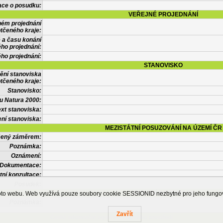
ace o posudku:
VEŘEJNÉ PROJEDNÁNÍ
ném projednání
tčeného kraje:
 a času konání
ého projednání:
ého projednání:
STANOVISKO
ění stanoviska
tčeného kraje:
Stanovisko:
u Natura 2000:
xt stanoviska:
ní stanoviska:
MEZISTÁTNÍ POSUZOVÁNÍ NA ÚZEMÍ ČR
tčený záměrem:
Poznámka:
Oznámení:
Dokumentace:
tní konzultace:
Posudek:
OSTATNÍ INFORMACE
ohoto webu. Web využívá pouze soubory cookie SESSIONID nezbytné pro jeho fung
Poznámka:
Zavřít
Česká informační agentura životního prostředí