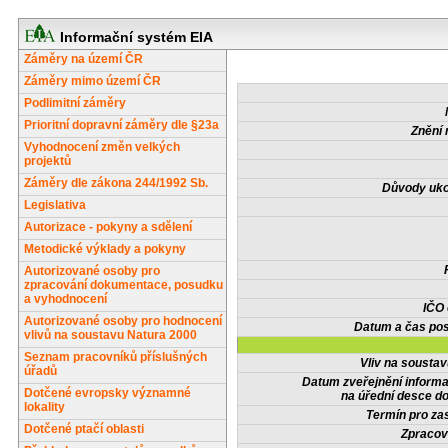
Informační systém EIA
Záměry na území ČR
Záměry mimo území ČR
Podlimitní záměry
Prioritní dopravní záměry dle §23a
Znění 
Vyhodnocení změn velkých
projektů
Záměry dle zákona 244/1992 Sb.
Důvody uko
Legislativa
Autorizace - pokyny a sdělení
Metodické výklady a pokyny
Autorizované osoby pro
zpracování dokumentace, posudku
a vyhodnocení
IČO
Autorizované osoby pro hodnocení
Datum a čas pos
vlivů na soustavu Natura 2000
Seznam pracovníků příslušných
Vliv na sousta
úřadů
Datum zveřejnění inform
Dotčené evropsky významné
na úřední desce do
lokality
Termín pro zas
Dotčené ptačí oblasti
Zpracov