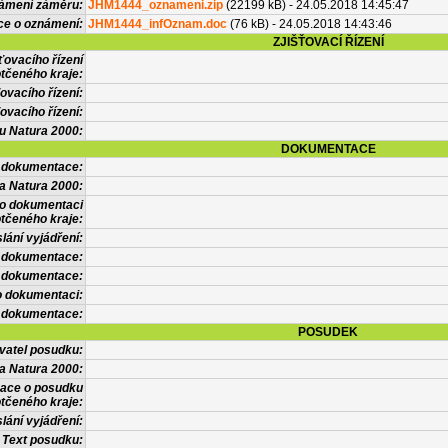
námení záměru:
JHM1444_oznameni.zip
(22199 kB) - 24.05.2018 14:45:47
ce o oznámení:
JHM1444_infOznam.doc
(76 kB) - 24.05.2018 14:43:46
ZJIŠŤOVACÍ ŘÍZENÍ
ťovacího řízení
tčeného kraje:
ovacího řízení:
ovacího řízení:
vu Natura 2000:
DOKUMENTACE
l dokumentace:
a Natura 2000:
 o dokumentaci
tčeného kraje:
lání vyjádření:
 dokumentace:
é dokumentace:
o dokumentaci:
 dokumentace:
POSUDEK
vatel posudku:
a Natura 2000:
mace o posudku
tčeného kraje:
lání vyjádření:
Text posudku: