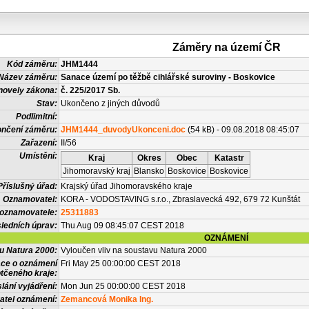
Záměry na území ČR
Kód záměru:
JHM1444
Název záměru:
Sanace území po těžbě cihlářské suroviny - Boskovice
novely zákona:
č. 225/2017 Sb.
Stav:
Ukončeno z jiných důvodů
Podlimitní:
nčení záměru:
JHM1444_duvodyUkonceni.doc
(54 kB) - 09.08.2018 08:45:07
Zařazení:
II/56
Umístění:
Kraj
Okres
Obec
Katastr
Jihomoravský kraj
Blansko
Boskovice
Boskovice
Příslušný úřad:
Krajský úřad Jihomoravského kraje
Oznamovatel:
KORA - VODOSTAVING s.r.o., Zbraslavecká 492, 679 72 Kunštát
 oznamovatele:
25311883
ledních úprav:
Thu Aug 09 08:45:07 CEST 2018
OZNÁMENÍ
vu Natura 2000:
Vyloučen vliv na soustavu Natura 2000
ace o oznámení
Fri May 25 00:00:00 CEST 2018
tčeného kraje:
lání vyjádření:
Mon Jun 25 00:00:00 CEST 2018
atel oznámení:
Zemancová Monika Ing.