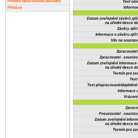
Přehled zpracovatelů posudků
Text oz
Informa
Přihlásit
Datum zveřejnění závěrů zjiš
na úřední desce do
Závěry zjišť
Informace o závěru zjišť
Vliv na sousta
Zpracovate
Zpracovatel - soustav
Datum zveřejnění informace
na úřední desce do
Termín pro zas
Text
Text přepracované/doplněn
Informace 
Vrácení
Zpraco
Posuzovatel - soustav
Datum zveřejnění infor
na úřední desce do
Termín pro zas