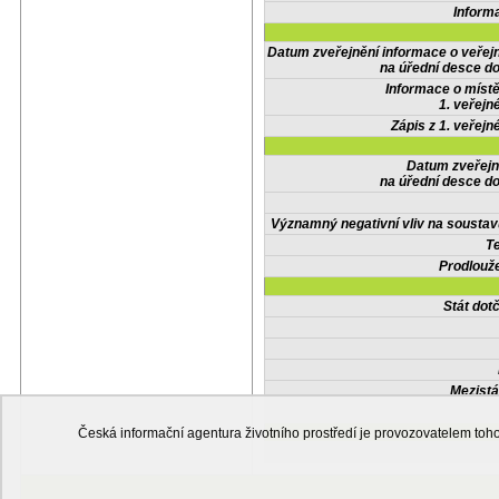
Inform
Datum zveřejnění informace o veřej
na úřední desce do
Informace o místě
1. veřejn
Zápis z 1. veřejn
Datum zveřejn
na úřední desce do
Významný negativní vliv na soustav
Te
Prodlouže
Stát do
Mezistá
Česká informační agentura životního prostředí je provozovatelem t