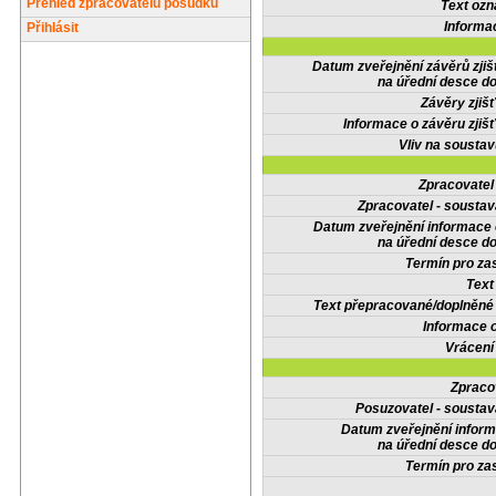
Přehled zpracovatelů posudků
Text oz
Informa
Přihlásit
Datum zveřejnění závěrů zjiš
na úřední desce do
Závěry zjišť
Informace o závěru zjišť
Vliv na sousta
Zpracovate
Zpracovatel - soustav
Datum zveřejnění informace
na úřední desce do
Termín pro zas
Text
Text přepracované/doplněn
Informace 
Vrácení
Zpraco
Posuzovatel - soustav
Datum zveřejnění infor
na úřední desce do
Termín pro zas