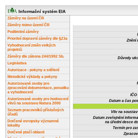
Informační systém EIA
Záměry na území ČR
Záměry mimo území ČR
Podlimitní záměry
Prioritní dopravní záměry dle §23a
Znění 
Vyhodnocení změn velkých
projektů
Záměry dle zákona 244/1992 Sb.
Důvody uko
Legislativa
Autorizace - pokyny a sdělení
Metodické výklady a pokyny
Autorizované osoby pro
zpracování dokumentace, posudku
a vyhodnocení
IČO
Autorizované osoby pro hodnocení
Datum a čas pos
vlivů na soustavu Natura 2000
Seznam pracovníků příslušných
Vliv na sousta
úřadů
Datum zveřejnění inform
Dotčené evropsky významné
na úřední desce do
lokality
Termín pro zas
Dotčené ptačí oblasti
Zpracov