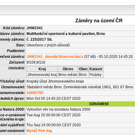
Záměry na území ČR
Kód záměru:
JHM1541
Název záměru:
Multifunkční sportovní a kulturní pavilon, Brno
novely zákona:
č. 225/2017 Sb.
Stav:
Ukončeno z jiných důvodů
Podlimitní:
nčení záměru:
JHM1541_duvodyUkonceni.docx
(37 kB) - 05.10.2020 14:45:20
Zařazení:
II/109;II/118
Umístění:
Kraj
Okres
Obec
Katastr
Jihomoravský kraj
Brno-město
Brno
Pisárky
Příslušný úřad:
Krajský úřad Jihomoravského kraje
Oznamovatel:
Statutární město Brno, Dominikánské náměsti 196/1, 601 67 Brno
 oznamovatele:
44992785
ledních úprav:
Mon Oct 05 14:45:20 CEST 2020
OZNÁMENÍ
vu Natura 2000:
Vyloučen vliv na soustavu Natura 2000
ace o oznámení
Tue Aug 25 00:00:00 CEST 2020
tčeného kraje:
lání vyjádření:
Thu Sep 24 00:00:00 CEST 2020
atel oznámení:
Mynář Petr Ing.