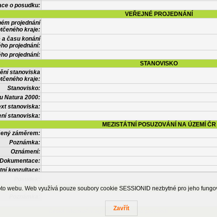
ace o posudku:
VEŘEJNÉ PROJEDNÁNÍ
ném projednání
tčeného kraje:
 a času konání
ého projednání:
ého projednání:
STANOVISKO
ění stanoviska
tčeného kraje:
Stanovisko:
u Natura 2000:
xt stanoviska:
ní stanoviska:
MEZISTÁTNÍ POSUZOVÁNÍ NA ÚZEMÍ ČR
tčený záměrem:
Poznámka:
Oznámení:
Dokumentace:
tní konzultace:
Posudek:
OSTATNÍ INFORMACE
ohoto webu. Web využívá pouze soubory cookie SESSIONID nezbytné pro jeho fung
Poznámka:
Zavřít
Česká informační agentura životního prostředí