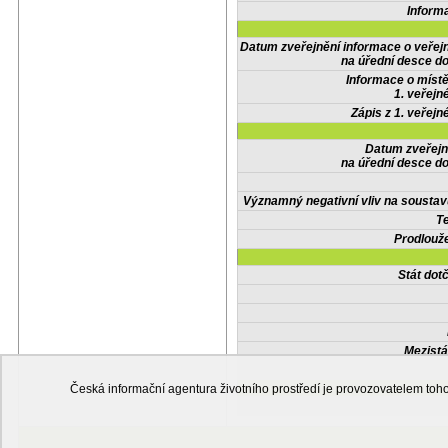
Inform
Datum zveřejnění informace o veřej
na úřední desce do
Informace o místě
1. veřejn
Zápis z 1. veřejn
Datum zveřejn
na úřední desce do
Významný negativní vliv na soustav
Te
Prodlouže
Stát do
Mezistá
Česká informační agentura životního prostředí je provozovatelem t