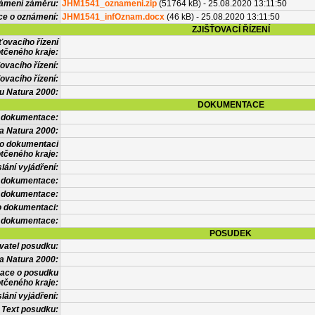
námení záměru:
JHM1541_oznameni.zip
(51764 kB) - 25.08.2020 13:11:50
ce o oznámení:
JHM1541_infOznam.docx
(46 kB) - 25.08.2020 13:11:50
ZJIŠŤOVACÍ ŘÍZENÍ
ťovacího řízení
tčeného kraje:
ovacího řízení:
ovacího řízení:
vu Natura 2000:
DOKUMENTACE
l dokumentace:
a Natura 2000:
 o dokumentaci
tčeného kraje:
lání vyjádření:
 dokumentace:
é dokumentace:
o dokumentaci:
 dokumentace:
POSUDEK
vatel posudku:
a Natura 2000:
mace o posudku
tčeného kraje:
lání vyjádření:
Text posudku: