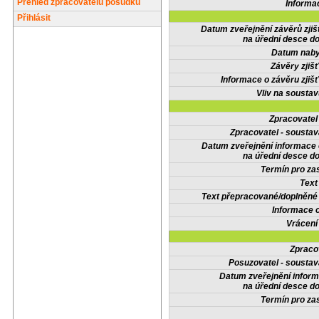
Přehled zpracovatelů posudků
Informa
Přihlásit
Datum zveřejnění závěrů zjiš
na úřední desce do
Datum nabyt
Závěry zjišť
Informace o závěru zjišť
Vliv na sousta
Zpracovate
Zpracovatel - soustav
Datum zveřejnění informace
na úřední desce do
Termín pro zas
Text
Text přepracované/doplněn
Informace 
Vrácení
Zpraco
Posuzovatel - soustav
Datum zveřejnění infor
na úřední desce do
Termín pro zas