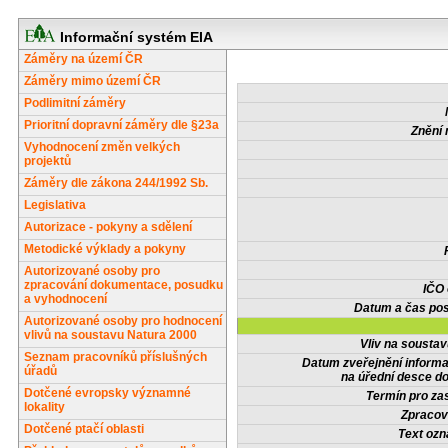
Informační systém EIA
Záměry na území ČR
Záměry mimo území ČR
Podlimitní záměry
Prioritní dopravní záměry dle §23a
Znění 
Vyhodnocení změn velkých
projektů
Záměry dle zákona 244/1992 Sb.
Legislativa
Autorizace - pokyny a sdělení
Metodické výklady a pokyny
Autorizované osoby pro
zpracování dokumentace, posudku
IČO
a vyhodnocení
Datum a čas pos
Autorizované osoby pro hodnocení
vlivů na soustavu Natura 2000
Vliv na sousta
Seznam pracovníků příslušných
Datum zveřejnění inform
úřadů
na úřední desce do
Dotčené evropsky významné
Termín pro zas
lokality
Zpracov
Dotčené ptačí oblasti
Text oz