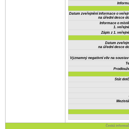
Inform
Datum zveřejnění informace o veřej
na úřední desce do
Informace o místě
1. veřejn
Zápis z 1. veřejn
Datum zveřejn
na úřední desce do
Významný negativní vliv na soustav
Te
Prodlouže
Stát do
Mezistá
Česká informač