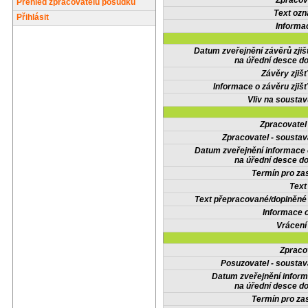
Zpracov
Přehled zpracovatelů posudků
Text oz
Přihlásit
Informa
Datum zveřejnění závěrů zjiš
na úřední desce do
Závěry zjišť
Informace o závěru zjišť
Vliv na sousta
Zpracovate
Zpracovatel - soustav
Datum zveřejnění informace
na úřední desce do
Termín pro zas
Text
Text přepracované/doplněn
Informace 
Vrácení
Zpraco
Posuzovatel - soustav
Datum zveřejnění infor
na úřední desce do
Termín pro zas