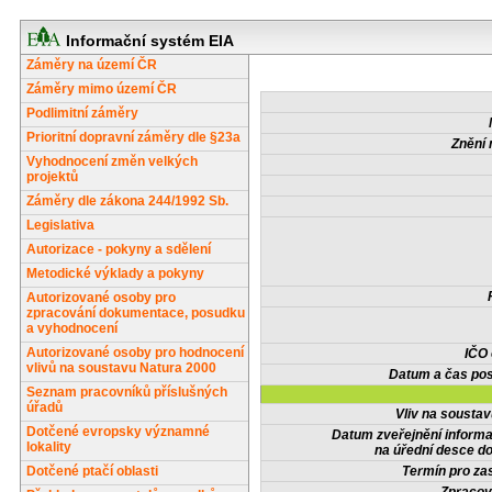
Informační systém EIA
Záměry na území ČR
Záměry mimo území ČR
Podlimitní záměry
Prioritní dopravní záměry dle §23a
Znění 
Vyhodnocení změn velkých
projektů
Záměry dle zákona 244/1992 Sb.
Legislativa
Autorizace - pokyny a sdělení
Metodické výklady a pokyny
Autorizované osoby pro
zpracování dokumentace, posudku
a vyhodnocení
Autorizované osoby pro hodnocení
IČO
vlivů na soustavu Natura 2000
Datum a čas pos
Seznam pracovníků příslušných
úřadů
Vliv na sousta
Dotčené evropsky významné
Datum zveřejnění inform
lokality
na úřední desce do
Dotčené ptačí oblasti
Termín pro zas