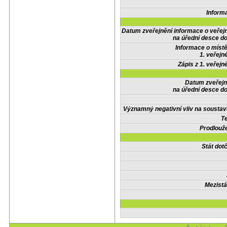
Inform
Datum zveřejnění informace o veřej
na úřední desce do
Informace o místě
1. veřejn
Zápis z 1. veřejn
Datum zveřejn
na úřední desce do
Významný negativní vliv na soustav
Te
Prodlouže
Stát do
Mezistá