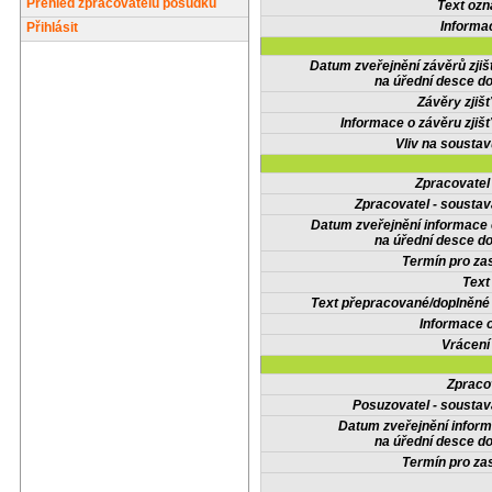
Přehled zpracovatelů posudků
Text oz
Informa
Přihlásit
Datum zveřejnění závěrů zjiš
na úřední desce do
Závěry zjišť
Informace o závěru zjišť
Vliv na sousta
Zpracovate
Zpracovatel - soustav
Datum zveřejnění informace
na úřední desce do
Termín pro zas
Text
Text přepracované/doplněn
Informace 
Vrácení
Zpraco
Posuzovatel - soustav
Datum zveřejnění infor
na úřední desce do
Termín pro zas