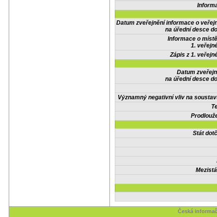
Inform
Datum zveřejnění informace o veřej
na úřední desce do
Informace o místě
1. veřejn
Zápis z 1. veřejn
Datum zveřejn
na úřední desce do
Významný negativní vliv na soustav
Te
Prodlouže
Stát do
Mezistá
Česká informač