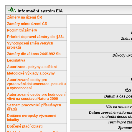
Informační systém EIA
Záměry na území ČR
Záměry mimo území ČR
Podlimitní záměry
Prioritní dopravní záměry dle §23a
Znění 
Vyhodnocení změn velkých
projektů
Záměry dle zákona 244/1992 Sb.
Důvody uko
Legislativa
Autorizace - pokyny a sdělení
Metodické výklady a pokyny
Autorizované osoby pro
zpracování dokumentace, posudku
a vyhodnocení
IČO
Autorizované osoby pro hodnocení
Datum a čas pos
vlivů na soustavu Natura 2000
Seznam pracovníků příslušných
Vliv na sousta
úřadů
Datum zveřejnění inform
Dotčené evropsky významné
na úřední desce do
lokality
Termín pro zas
Dotčené ptačí oblasti
Zpracov