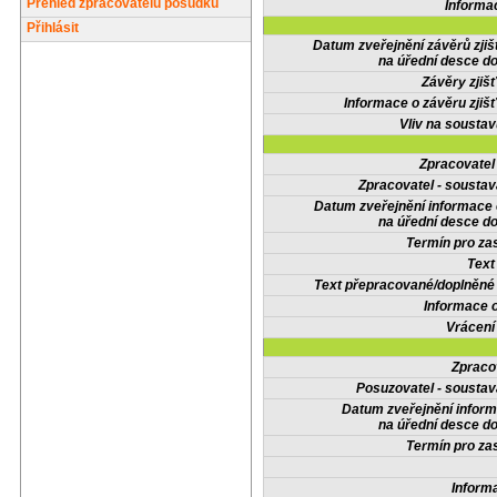
Přehled zpracovatelů posudků
Informa
Přihlásit
Datum zveřejnění závěrů zjiš
na úřední desce do
Závěry zjišť
Informace o závěru zjišť
Vliv na sousta
Zpracovate
Zpracovatel - soustav
Datum zveřejnění informace
na úřední desce do
Termín pro zas
Text
Text přepracované/doplněn
Informace 
Vrácení
Zpraco
Posuzovatel - soustav
Datum zveřejnění infor
na úřední desce do
Termín pro zas
Inform