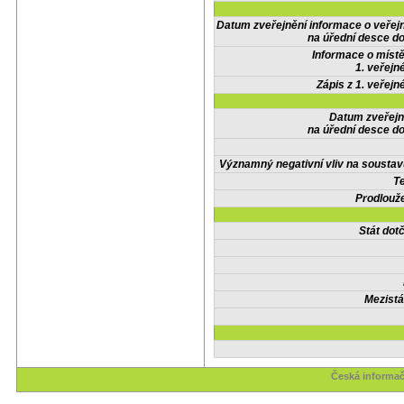
Datum zveřejnění informace o veřej
na úřední desce do
Informace o místě
1. veřejn
Zápis z 1. veřejn
Datum zveřejn
na úřední desce do
Významný negativní vliv na soustav
Te
Prodlouže
Stát do
Mezistá
Česká informač