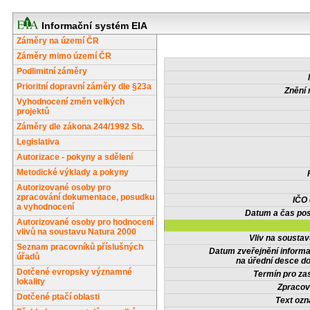
Informační systém EIA
Záměry na území ČR
Záměry mimo území ČR
Podlimitní záměry
Prioritní dopravní záměry dle §23a
Znění 
Vyhodnocení změn velkých
projektů
Záměry dle zákona 244/1992 Sb.
Legislativa
Autorizace - pokyny a sdělení
Metodické výklady a pokyny
Autorizované osoby pro
zpracování dokumentace, posudku
IČO
a vyhodnocení
Datum a čas pos
Autorizované osoby pro hodnocení
vlivů na soustavu Natura 2000
Vliv na sousta
Seznam pracovníků příslušných
Datum zveřejnění inform
úřadů
na úřední desce do
Dotčené evropsky významné
Termín pro zas
lokality
Zpracov
Dotčené ptačí oblasti
Text oz