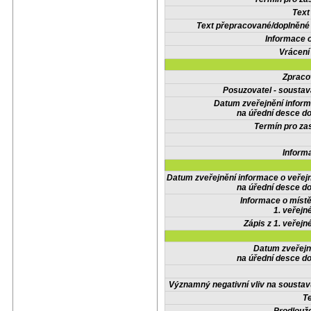
Text
Text přepracované/doplněn
Informace 
Vrácení
Zpraco
Posuzovatel - soustav
Datum zveřejnění infor
na úřední desce do
Termín pro zas
Inform
Datum zveřejnění informace o veřej
na úřední desce do
Informace o místě
1. veřejn
Zápis z 1. veřejn
Datum zveřejn
na úřední desce do
Významný negativní vliv na soustav
Te