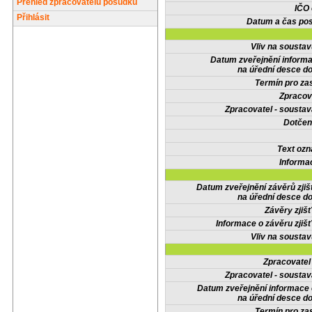
Přehled zpracovatelů posudků
IČO
Přihlásit
Datum a čas pos
Vliv na sousta
Datum zveřejnění inform
na úřední desce do
Termín pro zas
Zpracov
Zpracovatel - soustav
Dotčené
Text oz
Informa
Datum zveřejnění závěrů zjiš
na úřední desce do
Závěry zjišť
Informace o závěru zjišť
Vliv na sousta
Zpracovate
Zpracovatel - soustav
Datum zveřejnění informace
na úřední desce do
Termín pro zas