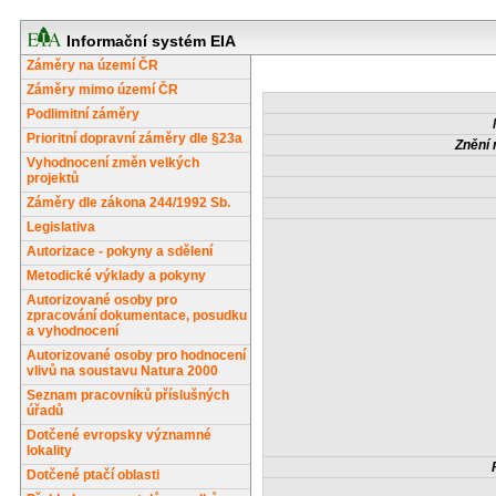
Informační systém EIA
Záměry na území ČR
Záměry mimo území ČR
Podlimitní záměry
Prioritní dopravní záměry dle §23a
Znění 
Vyhodnocení změn velkých
projektů
Záměry dle zákona 244/1992 Sb.
Legislativa
Autorizace - pokyny a sdělení
Metodické výklady a pokyny
Autorizované osoby pro
zpracování dokumentace, posudku
a vyhodnocení
Autorizované osoby pro hodnocení
vlivů na soustavu Natura 2000
Seznam pracovníků příslušných
úřadů
Dotčené evropsky významné
lokality
Dotčené ptačí oblasti