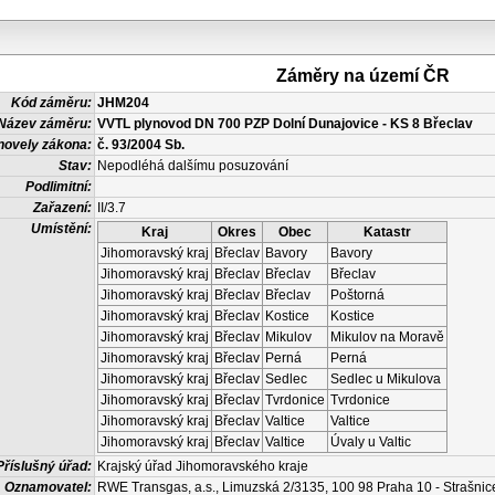
Záměry na území ČR
Kód záměru:
JHM204
Název záměru:
VVTL plynovod DN 700 PZP Dolní Dunajovice - KS 8 Břeclav
novely zákona:
č. 93/2004 Sb.
Stav:
Nepodléhá dalšímu posuzování
Podlimitní:
Zařazení:
II/3.7
Umístění:
Kraj
Okres
Obec
Katastr
Jihomoravský kraj
Břeclav
Bavory
Bavory
Jihomoravský kraj
Břeclav
Břeclav
Břeclav
Jihomoravský kraj
Břeclav
Břeclav
Poštorná
Jihomoravský kraj
Břeclav
Kostice
Kostice
Jihomoravský kraj
Břeclav
Mikulov
Mikulov na Moravě
Jihomoravský kraj
Břeclav
Perná
Perná
Jihomoravský kraj
Břeclav
Sedlec
Sedlec u Mikulova
Jihomoravský kraj
Břeclav
Tvrdonice
Tvrdonice
Jihomoravský kraj
Břeclav
Valtice
Valtice
Jihomoravský kraj
Břeclav
Valtice
Úvaly u Valtic
Příslušný úřad:
Krajský úřad Jihomoravského kraje
Oznamovatel:
RWE Transgas, a.s., Limuzská 2/3135, 100 98 Praha 10 - Strašnic