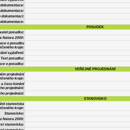
 dokumentace:
é dokumentace:
o dokumentaci:
 dokumentace:
POSUDEK
vatel posudku:
a Natura 2000:
mace o posudku
tčeného kraje:
lání vyjádření:
Text posudku:
ace o posudku:
VEŘEJNÉ PROJEDNÁNÍ
ném projednání
tčeného kraje:
 a času konání
ého projednání:
ého projednání:
STANOVISKO
ění stanoviska
tčeného kraje:
Stanovisko:
u Natura 2000:
xt stanoviska: