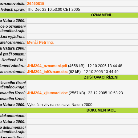
 oznamovatele:
26460815
ledních úprav:
Thu Dec 22 10:53:00 CET 2005
OZNÁMENÍ
vu Natura 2000:
ace o oznámení
tčeného kraje:
lání vyjádření:
atel oznámení:
Mynář Petr Ing.
a Natura 2000:
 ptačí oblasti:
Dotčené EVL:
námení záměru:
JHM204_oznameni.pdf
(4556 kB) - 12.10.2005 13:44:48
ce o oznámení:
JHM204_infOznam.doc
(62 kB) - 12.10.2005 13:44:49
ZJIŠŤOVACÍ ŘÍZENÍ
ťovacího řízení
tčeného kraje:
ovacího řízení:
JHM204_zjistovaci.doc
(2567 kB) - 22.12.2005 10:53:23
ovacího řízení:
vu Natura 2000:
Vyloučen vliv na soustavu Natura 2000
DOKUMENTACE
l dokumentace:
a Natura 2000:
 o dokumentaci
tčeného kraje:
lání vyjádření: