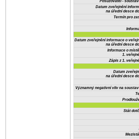
Posuzovatel - soustav
Datum zveřejnění infor
na úřední desce do
Termín pro zas
Inform
Datum zveřejnění informace o veřej
na úřední desce do
Informace o místě
1. veřejn
Zápis z 1. veřejn
Datum zveřejn
na úřední desce do
Významný negativní vliv na soustav
Te
Prodlouže
Stát do
Mezistá