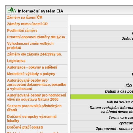
Informační systém EIA
Záměry na území ČR
Záměry mimo území ČR
Podlimitní záměry
Prioritní dopravní záměry dle §23a
Znění 
Vyhodnocení změn velkých
projektů
Záměry dle zákona 244/1992 Sb.
Legislativa
Autorizace - pokyny a sdělení
Metodické výklady a pokyny
Autorizované osoby pro
zpracování dokumentace, posudku
IČO
a vyhodnocení
Datum a čas pos
Autorizované osoby pro hodnocení
vlivů na soustavu Natura 2000
Vliv na sousta
Seznam pracovníků příslušných
Datum zveřejnění inform
úřadů
na úřední desce do
Dotčené evropsky významné
Termín pro zas
lokality
Zpracov
Dotčené ptačí oblasti
Zpracovatel - soustav