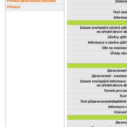
Přehled zpracovatelů posudků
Dotčené
Přihlásit
Text oz
Informa
Datum zveřejnění závěrů zjiš
na úřední desce do
Závěry zjišť
Informace o závěru zjišť
Vliv na sousta
Úřady nás
Zpracovate
Zpracovatel - soustav
Datum zveřejnění informace
na úřední desce do
Termín pro zas
Text
Text přepracované/doplněn
Informace 
Vrácení
Zpraco