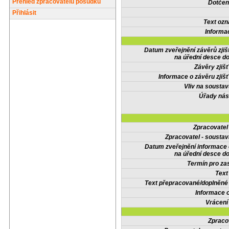
Přehled zpracovatelů posudků
Dotčené
Přihlásit
Text oz
Informa
Datum zveřejnění závěrů zjiš
na úřední desce do
Závěry zjišť
Informace o závěru zjišť
Vliv na sousta
Úřady nás
Zpracovate
Zpracovatel - soustav
Datum zveřejnění informace
na úřední desce do
Termín pro zas
Text
Text přepracované/doplněn
Informace 
Vrácení
Zpraco