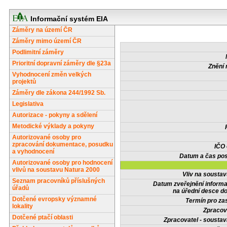
Informační systém EIA
Záměry na území ČR
Záměry mimo území ČR
Podlimitní záměry
Prioritní dopravní záměry dle §23a
Znění 
Vyhodnocení změn velkých
projektů
Záměry dle zákona 244/1992 Sb.
Legislativa
Autorizace - pokyny a sdělení
Metodické výklady a pokyny
Autorizované osoby pro
zpracování dokumentace, posudku
IČO
a vyhodnocení
Datum a čas pos
Autorizované osoby pro hodnocení
vlivů na soustavu Natura 2000
Vliv na sousta
Seznam pracovníků příslušných
Datum zveřejnění inform
úřadů
na úřední desce do
Dotčené evropsky významné
Termín pro zas
lokality
Zpracov
Dotčené ptačí oblasti
Zpracovatel - soustav