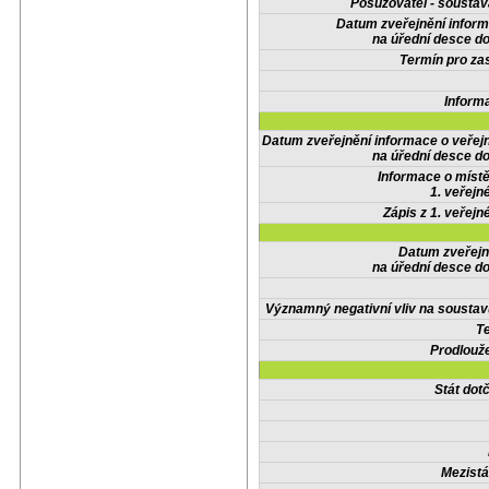
Posuzovatel - soustav
Datum zveřejnění infor
na úřední desce do
Termín pro zas
Inform
Datum zveřejnění informace o veřej
na úřední desce do
Informace o místě
1. veřejn
Zápis z 1. veřejn
Datum zveřejn
na úřední desce do
Významný negativní vliv na soustav
Te
Prodlouže
Stát do
Mezistá