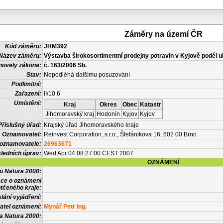
Záměry na území ČR
Kód záměru:
JHM392
Název záměru:
Výstavba širokosortimentní prodejny potravin v Kyjově podél u
novely zákona:
č. 163/2006 Sb.
Stav:
Nepodléhá dalšímu posuzování
Podlimitní:
Zařazení:
II/10.6
Umístění:
Kraj
Okres
Obec
Katastr
Jihomoravský kraj
Hodonín
Kyjov
Kyjov
Příslušný úřad:
Krajský úřad Jihomoravského kraje
Oznamovatel:
Reinvest Corporation, s.r.o., Štefánikova 16, 602 00 Brno
 oznamovatele:
26963671
ledních úprav:
Wed Apr 04 08:27:00 CEST 2007
OZNÁMENÍ
vu Natura 2000:
ace o oznámení
tčeného kraje:
lání vyjádření:
atel oznámení:
Mynář Petr Ing.
a Natura 2000: