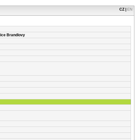
CZ
|
EN
lice Brandlovy