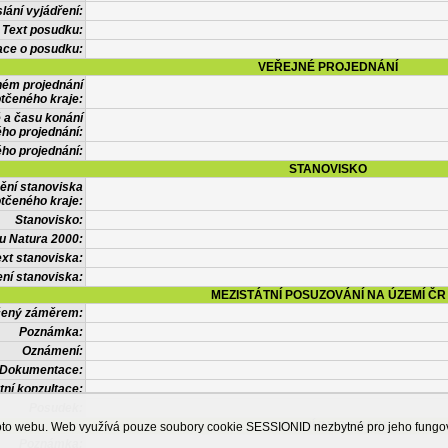
lání vyjádření:
Text posudku:
ace o posudku:
VEŘEJNÉ PROJEDNÁNÍ
ném projednání
tčeného kraje:
 a času konání
ého projednání:
ého projednání:
STANOVISKO
ění stanoviska
tčeného kraje:
Stanovisko:
u Natura 2000:
xt stanoviska:
ní stanoviska:
MEZISTÁTNÍ POSUZOVÁNÍ NA ÚZEMÍ ČR
tčený záměrem:
Poznámka:
Oznámení:
Dokumentace:
tní konzultace:
Posudek:
OSTATNÍ INFORMACE
ohoto webu. Web využívá pouze soubory cookie SESSIONID nezbytné pro jeho fung
Poznámka: