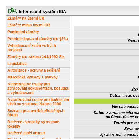
Informační systém EIA
Záměry na území ČR
Záměry mimo území ČR
Podlimitní záměry
Prioritní dopravní záměry dle §23a
Znění 
Vyhodnocení změn velkých
projektů
Záměry dle zákona 244/1992 Sb.
Legislativa
Autorizace - pokyny a sdělení
Metodické výklady a pokyny
Autorizované osoby pro
zpracování dokumentace, posudku
IČO
a vyhodnocení
Datum a čas pos
Autorizované osoby pro hodnocení
vlivů na soustavu Natura 2000
Vliv na sousta
Seznam pracovníků příslušných
Datum zveřejnění inform
úřadů
na úřední desce do
Dotčené evropsky významné
Termín pro zas
lokality
Zpracov
Dotčené ptačí oblasti
Zpracovatel - soustav