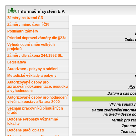
Informační systém EIA
Záměry na území ČR
Záměry mimo území ČR
Podlimitní záměry
Prioritní dopravní záměry dle §23a
Znění 
Vyhodnocení změn velkých
projektů
Záměry dle zákona 244/1992 Sb.
Legislativa
Autorizace - pokyny a sdělení
Metodické výklady a pokyny
Autorizované osoby pro
zpracování dokumentace, posudku
IČO
a vyhodnocení
Datum a čas pos
Autorizované osoby pro hodnocení
vlivů na soustavu Natura 2000
Vliv na sousta
Seznam pracovníků příslušných
Datum zveřejnění inform
úřadů
na úřední desce do
Dotčené evropsky významné
Termín pro zas
lokality
Zpracov
Dotčené ptačí oblasti
Text oz