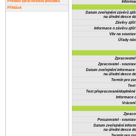
Přehled zpracovatelů posudků
Informa
Přihlásit
Datum zveřejnění závěrů zjiš
na úřední desce do
Závěry zjišť
Informace o závěru zjišť
Vliv na sousta
Úřady nás
Zpracovate
Zpracovatel - soustav
Datum zveřejnění informace
na úřední desce do
Termín pro zas
Text
Text přepracované/doplněn
Informace 
Vrácení
Zpraco
Posuzovatel - soustav
Datum zveřejnění infor
na úřední desce do
Termín pro zas