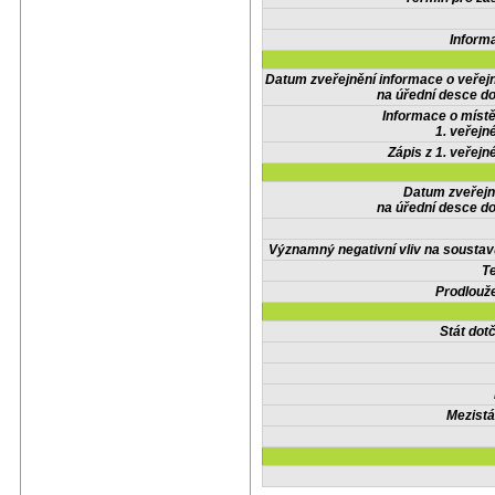
Inform
Datum zveřejnění informace o veřej
na úřední desce do
Informace o místě
1. veřejn
Zápis z 1. veřejn
Datum zveřejn
na úřední desce do
Významný negativní vliv na soustav
Te
Prodlouže
Stát do
Mezistá