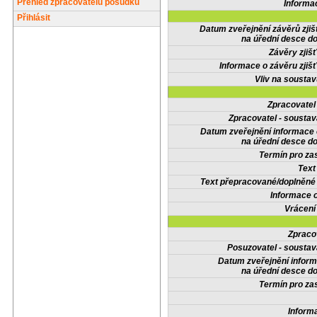
Přehled zpracovatelů posudků
Informa
Přihlásit
Datum zveřejnění závěrů zjiš
na úřední desce do
Závěry zjišť
Informace o závěru zjišť
Vliv na sousta
Zpracovate
Zpracovatel - soustav
Datum zveřejnění informace
na úřední desce do
Termín pro zas
Text
Text přepracované/doplněn
Informace 
Vrácení
Zpraco
Posuzovatel - soustav
Datum zveřejnění infor
na úřední desce do
Termín pro zas
Inform