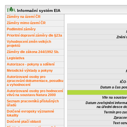
Informační systém EIA
Záměry na území ČR
Záměry mimo území ČR
Podlimitní záměry
Prioritní dopravní záměry dle §23a
Znění 
Vyhodnocení změn velkých
projektů
Záměry dle zákona 244/1992 Sb.
Legislativa
Autorizace - pokyny a sdělení
Metodické výklady a pokyny
Autorizované osoby pro
zpracování dokumentace, posudku
IČO
a vyhodnocení
Datum a čas pos
Autorizované osoby pro hodnocení
vlivů na soustavu Natura 2000
Vliv na sousta
Seznam pracovníků příslušných
Datum zveřejnění inform
úřadů
na úřední desce do
Dotčené evropsky významné
Termín pro zas
lokality
Zpracov
Dotčené ptačí oblasti
Text oz