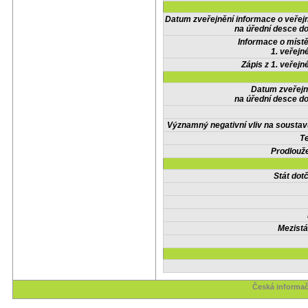
Datum zveřejnění informace o veřej
na úřední desce do
Informace o místě
1. veřejn
Zápis z 1. veřejn
Datum zveřejn
na úřední desce do
Významný negativní vliv na soustav
Te
Prodlouže
Stát do
Mezistá
Česká informač