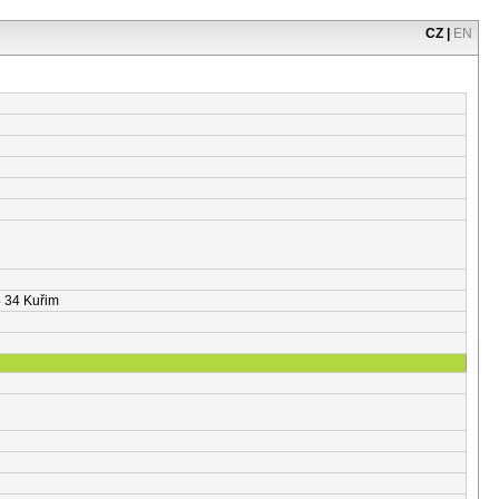
CZ
|
EN
 34 Kuřim