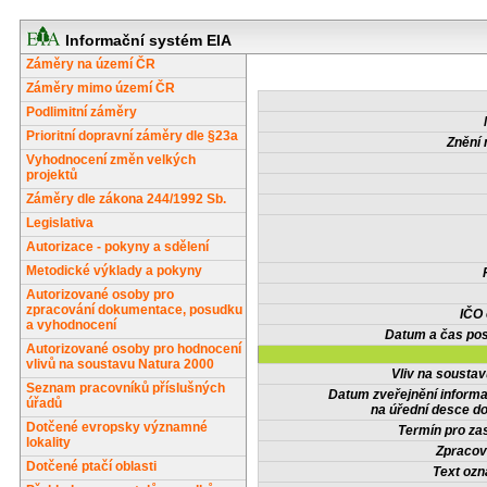
Informační systém EIA
Záměry na území ČR
Záměry mimo území ČR
Podlimitní záměry
Prioritní dopravní záměry dle §23a
Znění 
Vyhodnocení změn velkých
projektů
Záměry dle zákona 244/1992 Sb.
Legislativa
Autorizace - pokyny a sdělení
Metodické výklady a pokyny
Autorizované osoby pro
zpracování dokumentace, posudku
IČO
a vyhodnocení
Datum a čas pos
Autorizované osoby pro hodnocení
vlivů na soustavu Natura 2000
Vliv na sousta
Seznam pracovníků příslušných
Datum zveřejnění inform
úřadů
na úřední desce do
Dotčené evropsky významné
Termín pro zas
lokality
Zpracov
Dotčené ptačí oblasti
Text oz