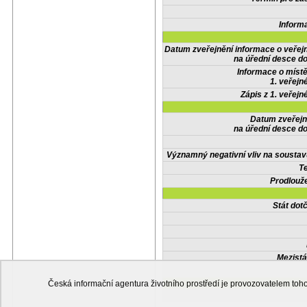
Inform
Datum zveřejnění informace o veřej
na úřední desce do
Informace o místě
1. veřejn
Zápis z 1. veřejn
Datum zveřejn
na úřední desce do
Významný negativní vliv na soustav
Te
Prodlouže
Stát do
Mezistá
Česká informační agentura životního prostředí je provozovatelem t