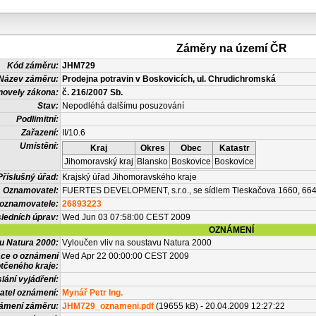
Záměry na území ČR
Kód záměru:
JHM729
Název záměru:
Prodejna potravin v Boskovicích, ul. Chrudichromská
novely zákona:
č. 216/2007 Sb.
Stav:
Nepodléhá dalšímu posuzování
Podlimitní:
Zařazení:
II/10.6
Umístění:
Kraj
Okres
Obec
Katastr
Jihomoravský kraj
Blansko
Boskovice
Boskovice
Příslušný úřad:
Krajský úřad Jihomoravského kraje
Oznamovatel:
FUERTES DEVELOPMENT, s.r.o., se sídlem Tleskačova 1660, 664
 oznamovatele:
26893223
ledních úprav:
Wed Jun 03 07:58:00 CEST 2009
OZNÁMENÍ
vu Natura 2000:
Vyloučen vliv na soustavu Natura 2000
ace o oznámení
Wed Apr 22 00:00:00 CEST 2009
tčeného kraje:
lání vyjádření:
atel oznámení:
Mynář Petr Ing.
námení záměru:
JHM729_oznameni.pdf
(19655 kB) - 20.04.2009 12:27:22