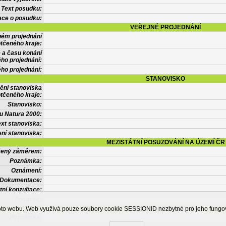
Text posudku:
ace o posudku:
VEŘEJNÉ PROJEDNÁNÍ
ném projednání
tčeného kraje:
 a času konání
ého projednání:
ého projednání:
STANOVISKO
ění stanoviska
tčeného kraje:
Stanovisko:
u Natura 2000:
xt stanoviska:
ní stanoviska:
MEZISTÁTNÍ POSUZOVÁNÍ NA ÚZEMÍ ČR
tčený záměrem:
Poznámka:
Oznámení:
Dokumentace:
tní konzultace:
Posudek:
OSTATNÍ INFORMACE
ohoto webu. Web využívá pouze soubory cookie SESSIONID nezbytné pro jeho fung
Poznámka: