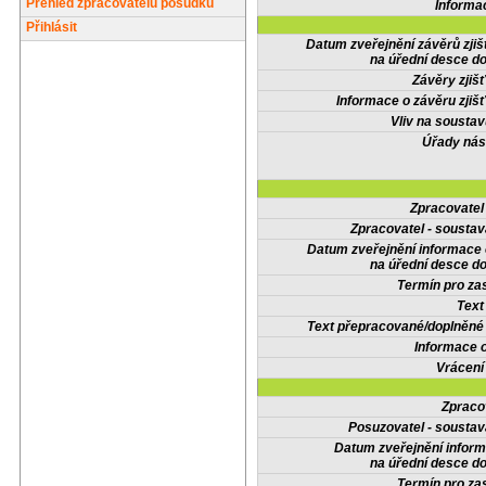
Přehled zpracovatelů posudků
Informa
Přihlásit
Datum zveřejnění závěrů zjiš
na úřední desce do
Závěry zjišť
Informace o závěru zjišť
Vliv na sousta
Úřady nás
Zpracovate
Zpracovatel - soustav
Datum zveřejnění informace
na úřední desce do
Termín pro zas
Text
Text přepracované/doplněn
Informace 
Vrácení
Zpraco
Posuzovatel - soustav
Datum zveřejnění infor
na úřední desce do
Termín pro zas