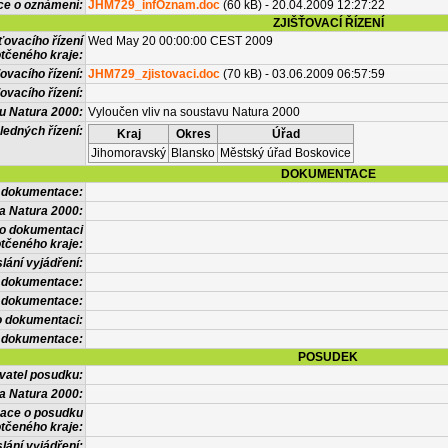
ce o oznámení:
JHM729_infOznam.doc
(60 kB) - 20.04.2009 12:27:22
ZJIŠŤOVACÍ ŘÍZENÍ
ťovacího řízení
Wed May 20 00:00:00 CEST 2009
tčeného kraje:
ovacího řízení:
JHM729_zjistovaci.doc
(70 kB) - 03.06.2009 06:57:59
ovacího řízení:
vu Natura 2000:
Vyloučen vliv na soustavu Natura 2000
ledných řízení:
Kraj
Okres
Úřad
Jihomoravský
Blansko
Městský úřad Boskovice
DOKUMENTACE
l dokumentace:
a Natura 2000:
 o dokumentaci
tčeného kraje:
lání vyjádření:
 dokumentace:
é dokumentace:
o dokumentaci:
 dokumentace:
POSUDEK
vatel posudku:
a Natura 2000:
mace o posudku
tčeného kraje:
lání vyjádření: