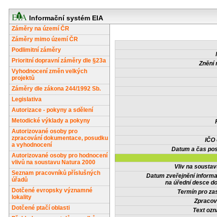
Informační systém EIA
Záměry na území ČR
Záměry mimo území ČR
Podlimitní záměry
Prioritní dopravní záměry dle §23a
Znění 
Vyhodnocení změn velkých
projektů
Záměry dle zákona 244/1992 Sb.
Legislativa
Autorizace - pokyny a sdělení
Metodické výklady a pokyny
Autorizované osoby pro
zpracování dokumentace, posudku
IČO
a vyhodnocení
Datum a čas pos
Autorizované osoby pro hodnocení
vlivů na soustavu Natura 2000
Vliv na sousta
Seznam pracovníků příslušných
Datum zveřejnění inform
úřadů
na úřední desce do
Dotčené evropsky významné
Termín pro zas
lokality
Zpracov
Dotčené ptačí oblasti
Text oz