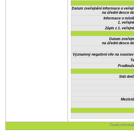
Datum zveřejnění informace o veřej
na úřední desce do
Informace o místě
1. veřejn
Zápis z 1. veřejn
Datum zveřejn
na úřední desce do
Významný negativní vliv na soustav
Te
Prodlouže
Stát do
Mezistá
Česká informač