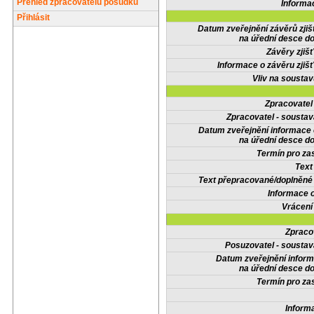
Přehled zpracovatelů posudků
Informa
Přihlásit
Datum zveřejnění závěrů zjiš
na úřední desce do
Závěry zjišť
Informace o závěru zjišť
Vliv na sousta
Zpracovate
Zpracovatel - soustav
Datum zveřejnění informace
na úřední desce do
Termín pro zas
Text
Text přepracované/doplněn
Informace 
Vrácení
Zpraco
Posuzovatel - soustav
Datum zveřejnění infor
na úřední desce do
Termín pro zas
Inform