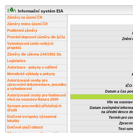
Informační systém EIA
Záměry na území ČR
Záměry mimo území ČR
Podlimitní záměry
Prioritní dopravní záměry dle §23a
Znění 
Vyhodnocení změn velkých
projektů
Záměry dle zákona 244/1992 Sb.
Legislativa
Autorizace - pokyny a sdělení
Metodické výklady a pokyny
Autorizované osoby pro
zpracování dokumentace, posudku
IČO
a vyhodnocení
Datum a čas pos
Autorizované osoby pro hodnocení
vlivů na soustavu Natura 2000
Vliv na sousta
Seznam pracovníků příslušných
Datum zveřejnění inform
úřadů
na úřední desce do
Dotčené evropsky významné
Termín pro zas
lokality
Zpracov
Dotčené ptačí oblasti
Text oz