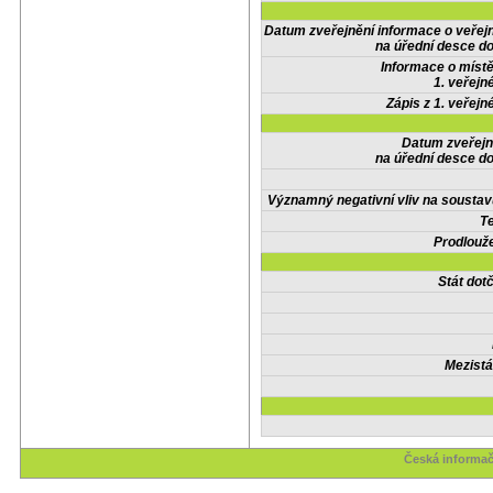
Datum zveřejnění informace o veřej
na úřední desce do
Informace o místě
1. veřejn
Zápis z 1. veřejn
Datum zveřejn
na úřední desce do
Významný negativní vliv na soustav
Te
Prodlouže
Stát do
Mezistá
Česká informač