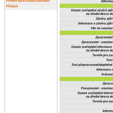
Přehled zpracovatelů posudků
Informa
Přihlásit
Datum zveřejnění závěrů zjiš
na úřední desce do
Závěry zjišť
Informace o závěru zjišť
Vliv na sousta
Zpracovate
Zpracovatel - soustav
Datum zveřejnění informace
na úřední desce do
Termín pro zas
Text
Text přepracované/doplněn
Informace 
Vrácení
Zpraco
Posuzovatel - soustav
Datum zveřejnění infor
na úřední desce do
Termín pro zas
Inform