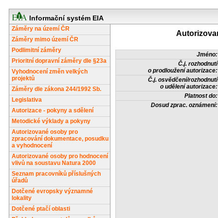
Informační systém EIA
Záměry na území ČR
Autorizova
Záměry mimo území ČR
Podlimitní záměry
Jméno:
Prioritní dopravní záměry dle §23a
Č.j. rozhodnutí
o prodloužení autorizace:
Vyhodnocení změn velkých
projektů
Č.j. osvědčení/rozhodnutí
o udělení autorizace:
Záměry dle zákona 244/1992 Sb.
Platnost do:
Legislativa
Dosud zprac. oznámení:
Autorizace - pokyny a sdělení
Metodické výklady a pokyny
Autorizované osoby pro
zpracování dokumentace, posudku
a vyhodnocení
Autorizované osoby pro hodnocení
vlivů na soustavu Natura 2000
Seznam pracovníků příslušných
úřadů
Dotčené evropsky významné
lokality
Dotčené ptačí oblasti