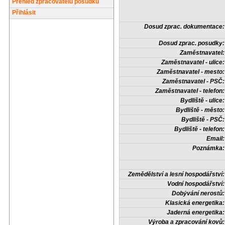
Přehled zpracovatelů posudků
Přihlásit
Dosud zprac. dokumentace:
Dosud zprac. posudky:
Zaměstnavatel:
Zaměstnavatel - ulice:
Zaměstnavatel - mesto:
Zaměstnavatel - PSČ:
Zaměstnavatel - telefon:
Bydliště - ulice:
Bydliště - město:
Bydliště - PSČ:
Bydliště - telefon:
Email:
Poznámka:
Zemědělství a lesní hospodářství:
Vodní hospodářství:
Dobývání nerostů:
Klasická energetika:
Jaderná energetika:
Výroba a zpracování kovů: