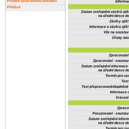
Přehled zpracovatelů posudků
Informa
Přihlásit
Datum zveřejnění závěrů zjiš
na úřední desce do
Závěry zjišť
Informace o závěru zjišť
Vliv na sousta
Úřady nás
Zpracovate
Zpracovatel - soustav
Datum zveřejnění informace
na úřední desce do
Termín pro zas
Text
Text přepracované/doplněn
Informace 
Vrácení
Zpraco
Posuzovatel - soustav
Datum zveřejnění infor
na úřední desce do
Termín pro zas