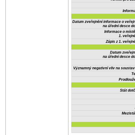
Inform
Datum zveřejnění informace o veřej
na úřední desce do
Informace o místě
1. veřejn
Zápis z 1. veřejn
Datum zveřejn
na úřední desce do
Významný negativní vliv na soustav
Te
Prodlouže
Stát do
Mezistá