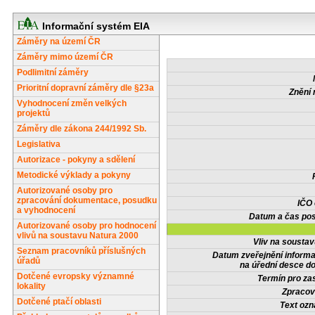
Informační systém EIA
Záměry na území ČR
Záměry mimo území ČR
Podlimitní záměry
Prioritní dopravní záměry dle §23a
Znění 
Vyhodnocení změn velkých
projektů
Záměry dle zákona 244/1992 Sb.
Legislativa
Autorizace - pokyny a sdělení
Metodické výklady a pokyny
Autorizované osoby pro
zpracování dokumentace, posudku
IČO
a vyhodnocení
Datum a čas pos
Autorizované osoby pro hodnocení
vlivů na soustavu Natura 2000
Vliv na sousta
Seznam pracovníků příslušných
Datum zveřejnění inform
úřadů
na úřední desce do
Dotčené evropsky významné
Termín pro zas
lokality
Zpracov
Dotčené ptačí oblasti
Text oz