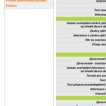
Přehled zpracovatelů posudků
Dotčené
Přihlásit
Text oz
Informa
Datum zveřejnění závěrů zjiš
na úřední desce do
Závěry zjišť
Informace o závěru zjišť
Vliv na sousta
Úřady nás
Zpracovate
Zpracovatel - soustav
Datum zveřejnění informace
na úřední desce do
Termín pro zas
Text
Text přepracované/doplněn
Informace 
Vrácení
Zpraco