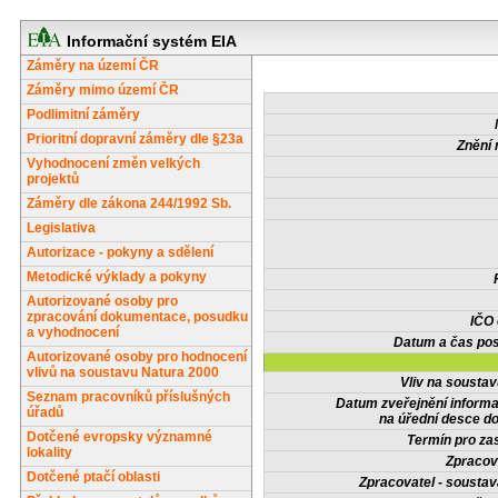
Informační systém EIA
Záměry na území ČR
Záměry mimo území ČR
Podlimitní záměry
Prioritní dopravní záměry dle §23a
Znění 
Vyhodnocení změn velkých
projektů
Záměry dle zákona 244/1992 Sb.
Legislativa
Autorizace - pokyny a sdělení
Metodické výklady a pokyny
Autorizované osoby pro
zpracování dokumentace, posudku
IČO
a vyhodnocení
Datum a čas pos
Autorizované osoby pro hodnocení
vlivů na soustavu Natura 2000
Vliv na sousta
Seznam pracovníků příslušných
Datum zveřejnění inform
úřadů
na úřední desce do
Dotčené evropsky významné
Termín pro zas
lokality
Zpracov
Dotčené ptačí oblasti
Zpracovatel - soustav