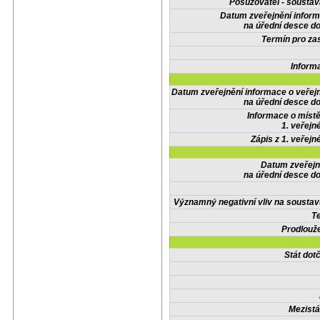
Posuzovatel - soustav
Datum zveřejnění infor
na úřední desce do
Termín pro zas
Inform
Datum zveřejnění informace o veřej
na úřední desce do
Informace o místě
1. veřejn
Zápis z 1. veřejn
Datum zveřejn
na úřední desce do
Významný negativní vliv na soustav
Te
Prodlouže
Stát do
Mezistá