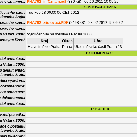
ce o oznámení:
PHA792_infOznam.pdf
(380 kB) - 05.10.2011 10:05:25
ZJIŠŤOVACÍ ŘÍZENÍ
ťovacího řízení
Tue Feb 28 00:00:00 CET 2012
tčeného kraje:
ovacího řízení:
PHA792_zjistovaci.PDF
(2498 kB) - 28.02.2012 15:09:32
ovacího řízení:
vu Natura 2000:
Vyloučen vliv na soustavu Natura 2000
ledných řízení:
Kraj
Okres
Úřad
Hlavní město Praha
Praha
Úřad městské části Praha 13
DOKUMENTACE
l dokumentace:
a Natura 2000:
 o dokumentaci
tčeného kraje:
lání vyjádření:
 dokumentace:
é dokumentace:
o dokumentaci:
 dokumentace:
POSUDEK
vatel posudku:
a Natura 2000:
mace o posudku
tčeného kraje:
lání vyjádření: