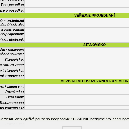
Text posudku:
ace o posudku:
VEŘEJNÉ PROJEDNÁNÍ
ném projednání
tčeného kraje:
 a času konání
ého projednání:
ého projednání:
STANOVISKO
ění stanoviska
tčeného kraje:
Stanovisko:
u Natura 2000:
xt stanoviska:
ní stanoviska:
MEZISTÁTNÍ POSUZOVÁNÍ NA ÚZEMÍ ČR
tčený záměrem:
Poznámka:
Oznámení:
Dokumentace:
tní konzultace:
Posudek:
OSTATNÍ INFORMACE
ohoto webu. Web využívá pouze soubory cookie SESSIONID nezbytné pro jeho fung
Poznámka: