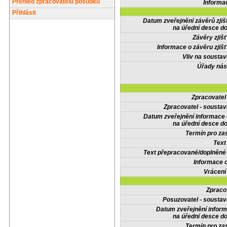
Přehled zpracovatelů posudků
Informa
Přihlásit
Datum zveřejnění závěrů zjiš
na úřední desce do
Závěry zjišť
Informace o závěru zjišť
Vliv na sousta
Úřady nás
Zpracovate
Zpracovatel - soustav
Datum zveřejnění informace
na úřední desce do
Termín pro zas
Text
Text přepracované/doplněn
Informace 
Vrácení
Zpraco
Posuzovatel - soustav
Datum zveřejnění infor
na úřední desce do
Termín pro zas