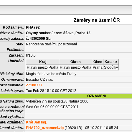
Záměry na území ČR
Kód záměru:
PHA792
Název záměru:
Obytný soubor Jeremiášova, Praha 13
novely zákona:
č. 436/2009 Sb.
Stav:
Nepodléhá dalšímu posuzování
Podlimitní:
Zařazení:
II/10.6
Umístění:
Kraj
Okres
Obec
Katastr
Hlavní město Praha
Hlavní město Praha
Praha
Stodůlky
Příslušný úřad:
Magistrát hlavního města Prahy
Oznamovatel:
Escadra CZ s.r.o.
 oznamovatele:
27188337
ledních úprav:
Tue Feb 28 15:10:00 CET 2012
OZNÁMENÍ
vu Natura 2000:
Vyloučen vliv na soustavu Natura 2000
ace o oznámení
Wed Oct 05 00:00:00 CEST 2011
tčeného kraje:
lání vyjádření:
atel oznámení:
Král Jan Ing.
námení záměru:
PHA792_oznameni.zip
(10820 kB) - 05.10.2011 10:05:24