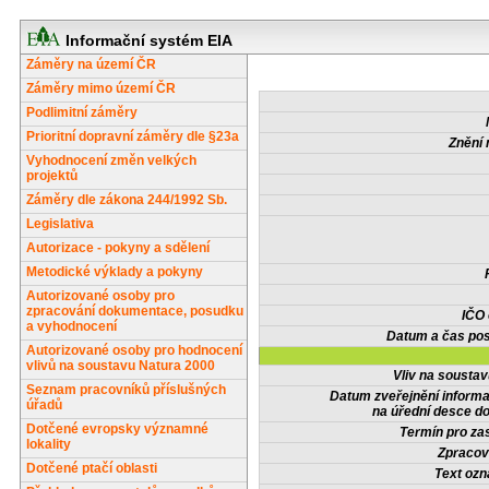
Informační systém EIA
Záměry na území ČR
Záměry mimo území ČR
Podlimitní záměry
Prioritní dopravní záměry dle §23a
Znění 
Vyhodnocení změn velkých
projektů
Záměry dle zákona 244/1992 Sb.
Legislativa
Autorizace - pokyny a sdělení
Metodické výklady a pokyny
Autorizované osoby pro
zpracování dokumentace, posudku
IČO
a vyhodnocení
Datum a čas pos
Autorizované osoby pro hodnocení
vlivů na soustavu Natura 2000
Vliv na sousta
Seznam pracovníků příslušných
Datum zveřejnění inform
úřadů
na úřední desce do
Dotčené evropsky významné
Termín pro zas
lokality
Zpracov
Dotčené ptačí oblasti
Text oz