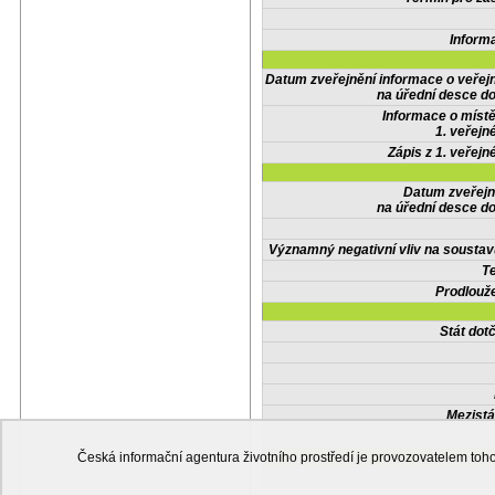
Inform
Datum zveřejnění informace o veřej
na úřední desce do
Informace o místě
1. veřejn
Zápis z 1. veřejn
Datum zveřejn
na úřední desce do
Významný negativní vliv na soustav
Te
Prodlouže
Stát do
Mezistá
Česká informační agentura životního prostředí je provozovatelem t