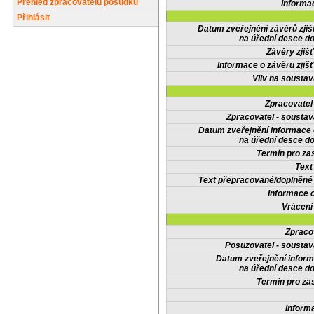
Přehled zpracovatelů posudků
Informa
Přihlásit
Datum zveřejnění závěrů zjiš
na úřední desce do
Závěry zjišť
Informace o závěru zjišť
Vliv na sousta
Zpracovate
Zpracovatel - soustav
Datum zveřejnění informace
na úřední desce do
Termín pro zas
Text
Text přepracované/doplněn
Informace 
Vrácení
Zpraco
Posuzovatel - soustav
Datum zveřejnění infor
na úřední desce do
Termín pro zas
Inform