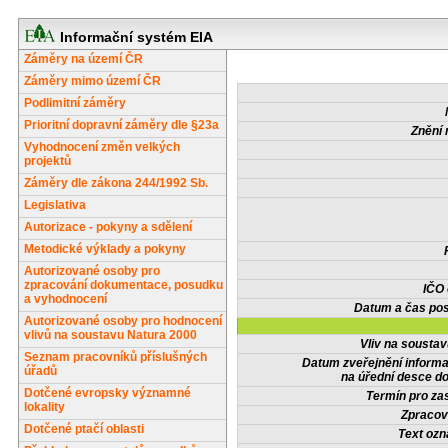
Informační systém EIA
Záměry na území ČR
Záměry mimo území ČR
Podlimitní záměry
Prioritní dopravní záměry dle §23a
Znění 
Vyhodnocení změn velkých
projektů
Záměry dle zákona 244/1992 Sb.
Legislativa
Autorizace - pokyny a sdělení
Metodické výklady a pokyny
Autorizované osoby pro
zpracování dokumentace, posudku
IČO
a vyhodnocení
Datum a čas pos
Autorizované osoby pro hodnocení
vlivů na soustavu Natura 2000
Vliv na sousta
Seznam pracovníků příslušných
Datum zveřejnění inform
úřadů
na úřední desce do
Dotčené evropsky významné
Termín pro zas
lokality
Zpracov
Dotčené ptačí oblasti
Text oz