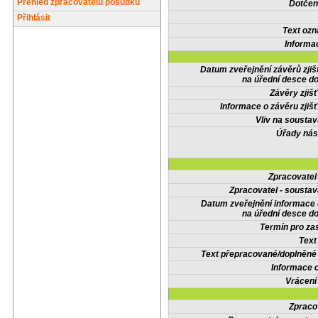
Přehled zpracovatelů posudků
Dotčené
Přihlásit
Text oz
Informa
Datum zveřejnění závěrů zjiš
na úřední desce do
Závěry zjišť
Informace o závěru zjišť
Vliv na sousta
Úřady nás
Zpracovate
Zpracovatel - soustav
Datum zveřejnění informace
na úřední desce do
Termín pro zas
Text
Text přepracované/doplněn
Informace 
Vrácení
Zpraco