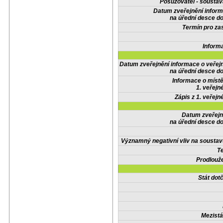
Posuzovatel - soustav
Datum zveřejnění infor
na úřední desce do
Termín pro zas
Inform
Datum zveřejnění informace o veřej
na úřední desce do
Informace o místě
1. veřejn
Zápis z 1. veřejn
Datum zveřejn
na úřední desce do
Významný negativní vliv na soustav
Te
Prodlouže
Stát do
Mezistá