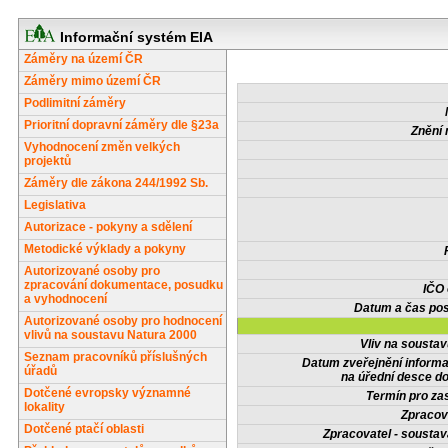
Informační systém EIA
Záměry na území ČR
Záměry mimo území ČR
Podlimitní záměry
Prioritní dopravní záměry dle §23a
Znění 
Vyhodnocení změn velkých
projektů
Záměry dle zákona 244/1992 Sb.
Legislativa
Autorizace - pokyny a sdělení
Metodické výklady a pokyny
Autorizované osoby pro
zpracování dokumentace, posudku
IČO
a vyhodnocení
Datum a čas pos
Autorizované osoby pro hodnocení
vlivů na soustavu Natura 2000
Vliv na sousta
Seznam pracovníků příslušných
Datum zveřejnění inform
úřadů
na úřední desce do
Dotčené evropsky významné
Termín pro zas
lokality
Zpracov
Dotčené ptačí oblasti
Zpracovatel - soustav