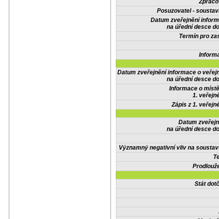
Zpraco
Posuzovatel - soustav
Datum zveřejnění infor
na úřední desce do
Termín pro zas
Inform
Datum zveřejnění informace o veřej
na úřední desce do
Informace o místě
1. veřejn
Zápis z 1. veřejn
Datum zveřejn
na úřední desce do
Významný negativní vliv na soustav
Te
Prodlouže
Stát do