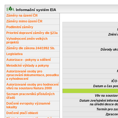
Informační systém EIA
Záměry na území ČR
Záměry mimo území ČR
Podlimitní záměry
Prioritní dopravní záměry dle §23a
Znění 
Vyhodnocení změn velkých
projektů
Záměry dle zákona 244/1992 Sb.
Důvody uko
Legislativa
Autorizace - pokyny a sdělení
Metodické výklady a pokyny
Autorizované osoby pro
zpracování dokumentace, posudku
a vyhodnocení
IČO
Autorizované osoby pro hodnocení
Datum a čas pos
vlivů na soustavu Natura 2000
Seznam pracovníků příslušných
Vliv na sousta
úřadů
Datum zveřejnění inform
Dotčené evropsky významné
na úřední desce do
lokality
Termín pro zas
Dotčené ptačí oblasti
Zpracov