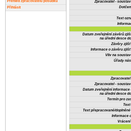
Přehled zpracovatelů posudků
Zpracovatel - soustav
Dotčené
Přihlásit
Text oz
Informa
Datum zveřejnění závěrů zjiš
na úřední desce do
Závěry zjišť
Informace o závěru zjišť
Vliv na sousta
Úřady nás
Zpracovate
Zpracovatel - soustav
Datum zveřejnění informace
na úřední desce do
Termín pro zas
Text
Text přepracované/doplněn
Informace 
Vrácení